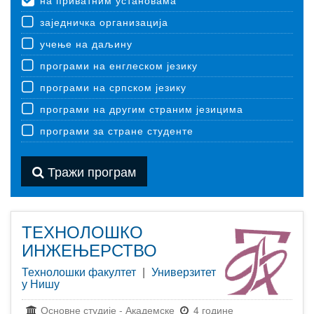
на приватним установама
заједничка организација
учење на даљину
програми на енглеском језику
програми на српском језику
програми на другим страним језицима
програми за стране студенте
Тражи програм
ТЕХНОЛОШКО
ИНЖЕЊЕРСТВО
Технолошки факултет
|
Универзитет
у Нишу
Основне студије
-
Академске
4 године