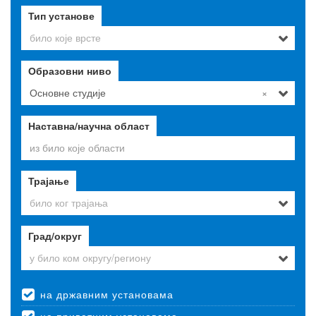
Тип установе
било које врсте
Образовни ниво
Основне студије
×
Наставна/научна област
Трајање
било ког трајања
Град/округ
у било ком округу/региону
на државним установама