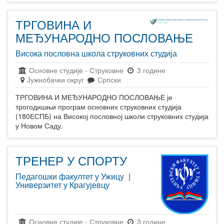
ТРГОВИНА И
МЕЂУНАРОДНО ПОСЛОВАЊЕ
Висока пословна школа струковних студија
Основне студије
-
Струковне
3 године
Јужнобачки округ
Српски
ТРГОВИНА И МЕЂУНАРОДНО ПОСЛОВАЊЕ је
трогодишњи програм основних струковних студија
(180ЕСПБ) на Високој пословној школи струковних студија
у Новом Саду.
ТРЕНЕР У СПОРТУ
Педагошки факултет у Ужицу
|
Универзитет у Крагујевцу
Основне студије
-
Струковне
3 године