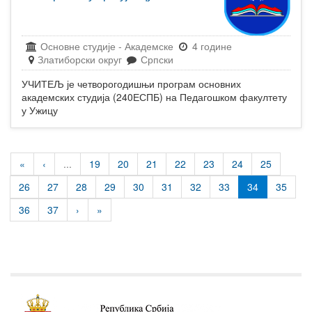
Основне студије
-
Академске
4 године
Златиборски округ
Српски
УЧИТЕЉ је четворогодишњи програм основних
академских студија (240ЕСПБ) на Педагошком факултету
у Ужицу
«
‹
...
19
20
21
22
23
24
25
26
27
28
29
30
31
32
33
34
35
36
37
›
»