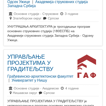
Одсек Ужице
|
Академија струковних студија
Западна Србија
Основне студије
-
Струковне
3 године
Златиборски округ
Српски
УНУТРАШЊА АРХИТЕКТУРА је трогодишњи програм
основних струковних студија (180ЕСПБ) на
Академији струковних студија Западна Србија - Одсеку
Ужице.
УПРАВЉАЊЕ
ПРОЈЕКТИМА У
ГРАДИТЕЉСТВУ
Грађевинско-архитектонски факултет
|
Универзитет у Нишу
Основне студије
-
Академске
4 године
Нишавски округ
Српски
УПРАВЉАЊЕ ПРОЈЕКТИМА У ГРАДИТЕЉСТВУ је
четворогодишњи програм основних академских студија