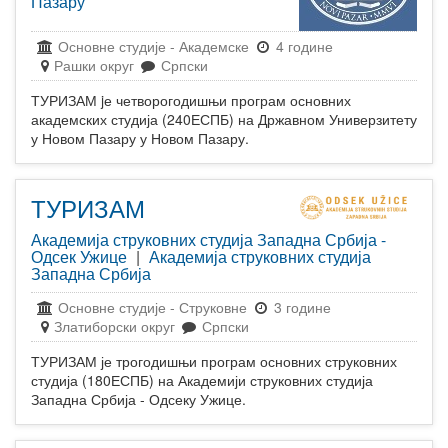
Пазару
Основне студије
-
Академске
4 године
Рашки округ
Српски
ТУРИЗАМ jе четворогодишњи програм основних
академских студија (240ЕСПБ) на Државном Универзитету
у Новом Пазару у Новом Пазару.
ТУРИЗАМ
Академија струковних студија Западна Србија -
Одсек Ужице
|
Академија струковних студија
Западна Србија
Основне студије
-
Струковне
3 године
Златиборски округ
Српски
ТУРИЗАМ је трогодишњи програм основних струковних
студија (180ЕСПБ) на Академији струковних студија
Западна Србија - Одсеку Ужице.