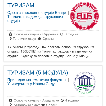
ТУРИЗАМ
Одсек за пословне студије Блаце
|
Топличка академија струковних
студија
Основне студије
-
Струковне
3 године
Топлички округ
Српски
ТУРИЗАМ је трогодишњи програм основних струковних
студија (180ЕСПБ) на Топличкој академији струковних
студија - Одсеку за пословне студије Блаце у Блацу.
ТУРИЗАМ (5 МОДУЛА)
Природно-математички факултет
|
Универзитет у Новом Саду
Основне студије
-
Академске
4 године
Јужнобачки округ
Српски