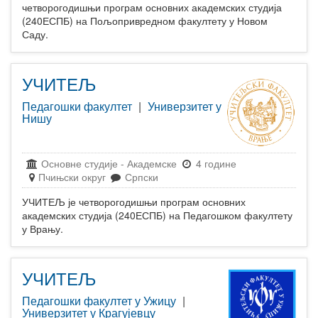
четворогодишњи програм основних академских студија
(240ЕСПБ) на Пољопривредном факултету у Новом
Саду.
УЧИТЕЉ
Педагошки факултет
|
Универзитет у
Нишу
Основне студије
-
Академске
4 године
Пчињски округ
Српски
УЧИТЕЉ је четворогодишњи програм основних
академских студија (240ЕСПБ) на Педагошком факултету
у Врању.
УЧИТЕЉ
Педагошки факултет у Ужицу
|
Универзитет у Крагујевцу