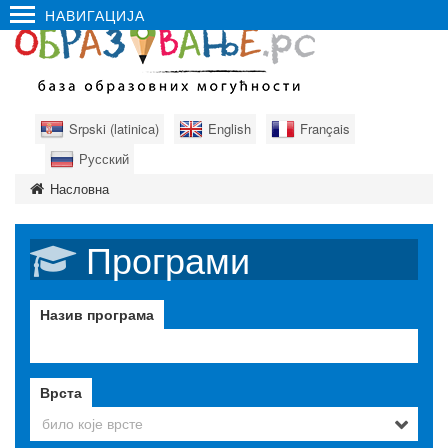
НАВИГАЦИЈА
Srpski (latinica)
English
Français
Русский
Насловна
Програми
Назив програма
Врста
било које врсте