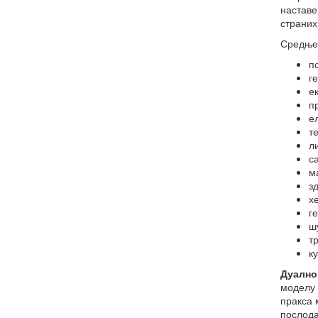
наставе
страних
Средње 
п
г
е
п
е
т
л
с
м
з
х
ге
ш
т
к
Дуално
моделу 
пракса 
послода