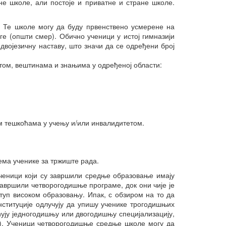
е школе, али постоје и приватне и стране школе.
окриљем Националног тима у
2022. години
Конференција
 Те школе могу да буду првенствено усмерене на
„Микрокреденцијали и зелена
ге (општи смер). Обично ученици у истој гимназији
транзиција“
двојезичну наставу, што значи да се одређени број
Српско-јерменски вебинар о
пројектима изградње
нтом, вештинама и знањима у одређеној области:
капацитета у области
стручног образовања и обука
Семинари одржани под
окриљем Националног тима у
2023. години
Семинари одржани под
м тешкоћама у учењу и/или инвалидитетом.
окриљем Националног тима у
2024. години
Вебинaр: „Улога ментора и
особа у пратњи у пројектима
ема ученике за тржиште рада.
мобилности“
ченици који су завршили средње образовање имају
Конференција
„Предузетништво и програм
завршили четворогодишње програме, док они чије је
Еразмус+“
туп високом образовању. Ипак, с обзиром на то да
нституције одлучују да упишу ученике трогодишњих
Конференција
„Microcredentials: What, Why,
ују једногодишњу или двогодишњу специјализацију,
Who and How?“
). Ученици четворогодишње средње школе могу да