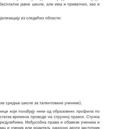
бесплатне јавне школе, али има и приватних, као и
Преглед активности
Националног ВЕТ тима у
2024. години и планови за
ализацију из следећих области:
2025.
Конференција „Вештачка
интелигенција у настави“
Семинари и вебинари
одржани под окриљем
Националног ВЕТ тима у
2025. години
Међународне конференције
одржане у 2025. години на
којима су учествовали
представници Националног
ВЕТ тима
Корисна документа
Искуства Еразмус+
корисника
ске средње школе за талентоване ученике).
Контакт
ици који похађају неки од образовних профила по
статак времена проводе на стручној пракси. Стучна
предузећима. Међусобна права и обавезе ученика и
авац и ученик или родитељ односно други заступник