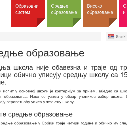
Образовни
Средње
Високо
С
систем
образовање
образовање
и
Srpski 
 образовање
Претрага школа
Претрага установа
Претрага стипендија
О пор
азовање
Претрага образовних
Претрага универзитета
Размене
Изв
едње образовање
профила и смерова
Претрага факултета
Целокупне студије
jezic
ит
Општи - гимназије
Претрага високих школа
Школовање у Србији
Конта
зовање
ња школа није обавезна и траје од тр
Стручни - стручне школе
Претрага академија
CEEPUS
Фонда
их школа
струковних студија
ици обично уписују средњу школу са 15
Упис
Еразмус+
Инфо 
е.
зовање
Програми
Ученички домови
Еразмус+ мобилност
Актив
Основне студије
Еразмус Мундус масте
учени
 испит у основној школи је критеријум за пријем, заједно са шк
образовних
Мастер
програми
ог образовања. Иако се узима у обзир учеников избор школа, 
Докторске студије
ају вероватноћу уписа у жељену школу.
Публикације
Интегрисане студије
 обуке
те средње образовање
Остале стипендије
Специјалистичке студије
Алати и ресурси за
 и надлежна
редње образовање у Србији траје четири године и обично му сле
Акредитација
мобилност