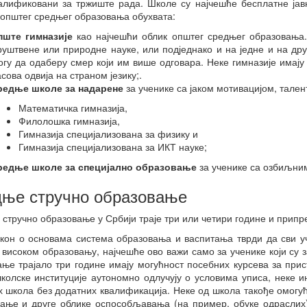
алификовани за тржиште рада. Школе су најчешће бесплатне јавн
Студентски домови
општег средњег образовања обухвата:
образовање
пште гимназије
као најчешћи облик општег средњег образовања.
руштвене или природне науке, или подједнако и на једне и на дру
огу да одаберу смер који им више одговара. Неке гимназије имају 
асова одвија на страном језику;.
редње школе за надарене
за ученике са јаком мотивацијом, тале
Математичка гимназија,
Филолошка гимназија,
Гимназија специјализована за физику и
Гимназија специјализована за ИКТ науке;
редње школе за специјално образовање
за ученике са озбиљни
ње стручно образовање
стручно образовање у Србији траје три или четири године и припр
кон о основама система образовања и васпитања тврди да сви у
 високом образовању, најчешће ово важи само за ученике који су 
ње трајало три године имају могућност посебних курсева за прис
колске институције аутономно одлучују о условима уписа, неке и
 школа без додатних квалификација. Неке од школа такође омогућ
ање и друге облике оспособљавања (на пример, обуке одраслих