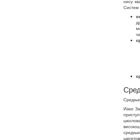
тела
нису кв
Систем 
Неформално 
младих
о
д
м
ч
с
с
Сред
Средње 
Иако За
приступ
школова
високош
средњих
шегртов