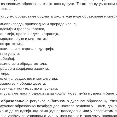
 са високим образовањем ако тако одлуче. Те школе су углавном 
 школа.
стручно образовање обухвата школе које нуде образовање и специј
ољопривреда, производња и прерада хране,
еодезија и грађевинарство,
кономија, право и администрација,
риродне науке и математика,
лектротехника,
екстилна и кожарска индустрија,
ичне услуге,
аобраћај,
ашинство и обрада метала,
дравље и социјална заштита,
емија,
ологија, рударство и металургија,
умарство и обрада дрвета,
рговина, угоститељство и туризам,
ултура, уметност и односи са јавношћу (укључујући музичке и балет
образовањ
е
је регулисано Законом о дуалном образовању. Учен
дуалног образовања похађају део наставе редовно у школи, док о
може да се одвија код само једног послодавца или у различитим 
вца уређују се уговором о учењу кроз рад који закључују послод