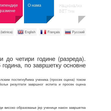
типендије
O нама
Национални
 размене
ВЕТ тим
(latinica)
English
Français
Русский
талу Образовање
О нама
ори информација
Вести
i.obrazovanje.rs
Основан Национални тим за
подршку стручном
кт
образовању
и до четири године (разреда).
ција Темпус
Округли сто „Међународна
 година, по завршетку основне
мобилност у средњем
центар
стручном образовању –
ности подршке
искуства и даљи кораци“
р
цима
олским постигнућима ученика (просек оцена) током
Састанак представника
бољи резултати завршног испита и просек оцена
заједница и удружења
средњих школа
Конференција
„Интернационализација
средњих школа“
ди високо образовање јер ученици након завршетка
Семинари одржани под