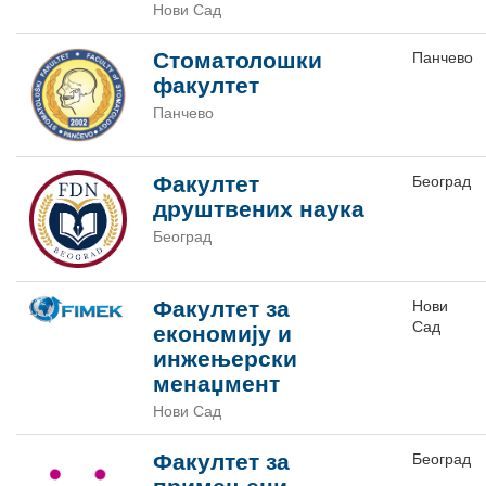
Нови Сад
Стоматолошки
Панчево
факултет
Панчево
Факултет
Београд
друштвених наука
Београд
Факултет за
Нови
Сад
економију и
инжењерски
менаџмент
Нови Сад
Факултет за
Београд
примењени