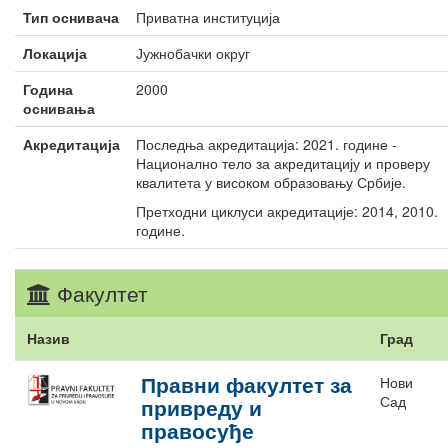
Тип оснивача
Приватна институција
Локација
Јужнобачки округ
Година
2000
оснивања
Акредитација
Последња акредитација: 2021. године -
Национално тело за акредитацију и проверу
квалитета у високом образовању Србије.
Претходни циклуси акредитације: 2014, 2010.
године.
Факултет
Назив
Град
Правни факултет за
Нови
Сад
привреду и
правосуђе