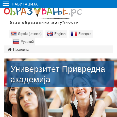
НАВИГАЦИЈА
Srpski (latinica)
English
Français
Русский
Насловна
Универзитет Привредна
академија