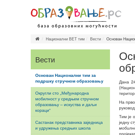
Национални ВЕТ тим
Вести
Основан Нацио
Предшколско
Основно обр
Ос
Вести
Завршни исп
об
Средње обра
Основан Национални тим за
Врсте средњ
подршку стручном образовању
Дана 24
Високо обра
(Национ
Округли сто „Међународна
Врсте студија
територ
мобилност у средњем стручном
Врсте високо
На прво
образовању – искуства и даљи
установа
руковод
кораци“
Образовање и
Тим је 
одраслих
Састанак представника заједница
једну с
и удружења средњих школа
мобилн
Министарство
пројека