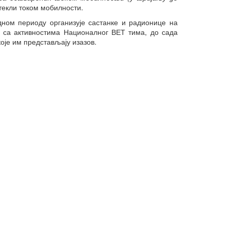
окриљем Националног тима у
текли током мобилности.
2022. години
ном периоду организује састанке и радионице на
Конференција
и са активностима Националног ВЕТ тима, до сада
„Микрокреденцијали и зелена
транзиција“
оје им представљају изазов.
Српско-јерменски вебинар о
пројектима изградње
капацитета у области
стручног образовања и обука
Семинари одржани под
окриљем Националног тима у
2023. години
Семинари одржани под
окриљем Националног тима у
2024. години
Вебинaр: „Улога ментора и
особа у пратњи у пројектима
мобилности“
Конференција
„Предузетништво и програм
Еразмус+“
Конференција
„Microcredentials: What, Why,
Who and How?“