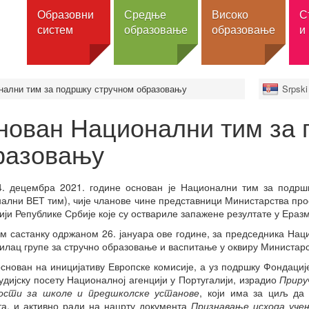
Образовни
Средње
Високо
С
систем
образовање
образовање
и
нални тим за подршку стручном образовању
Srpski 
 образовање
Претрага школа
Претрага установа
Претрага стипендија
О пор
азовање
Претрага образовних
Претрага универзитета
Размене
Изв
нован Национални тим за 
профила и смерова
Претрага факултета
Целокупне студије
jezic
ит
разовању
Општи - гимназије
Претрага високих школа
Школовање у Србији
Конта
зовање
Стручни - стручне школе
Претрага академија
CEEPUS
Фонда
их школа
струковних студија
Упис
Еразмус+
. децембра 2021. године основан је Национални тим за подрш
Инфо 
зовање
Програми
ални ВЕТ тим), чије чланове чине представници Министарства про
Ученички домови
Еразмус+ мобилност
Актив
ији Републике Србије које су оствариле запажене резултате у Ераз
Основне студије
Еразмус Мундус масте
учени
образовних
Мастер
програми
м састанку одржаном 26. јануара ове године, за председника Нац
Докторске студије
илац групе за стручно образовање и васпитање у оквиру Министарс
Публикације
Интегрисане студије
 обуке
основан на иницијативу Европске комисије, а уз подршку Фондације
Остале стипендије
Специјалистичке студије
тудијску посету Националној агенцији у Португалији, израдио
Приру
Алати и ресурси за
ости за школе и предшколске установе
, који има за циљ да
 и надлежна
Акредитација
мобилност
та, и активно ради на нацрту документа
Признавање исхода уче