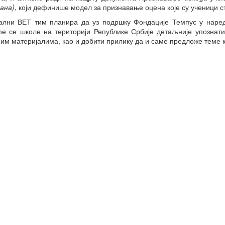
Студентски домови
ана)
, који дефинише модел за признавање оцена које су ученици с
образовање
лни ВЕТ тим планира да уз подршку Фондације Темпус у наред
ће се школе на територији Републике Србије детаљније упознат
им материјалима, као и добити прилику да и саме предложе теме к