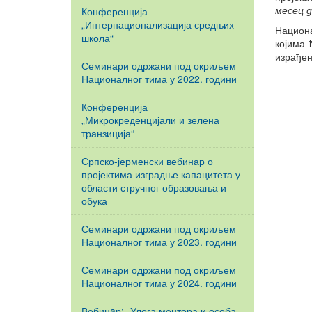
тела
месец д
Конференција
Неформално 
„Интернационализација средњих
Национа
младих
школа“
којима 
израђен
Семинари одржани под окриљем
Националног тима у 2022. години
Конференција
„Микрокреденцијали и зелена
транзиција“
Српско-јерменски вебинар о
пројектима изградње капацитета у
области стручног образовања и
обука
Семинари одржани под окриљем
Националног тима у 2023. години
Семинари одржани под окриљем
Националног тима у 2024. години
Вебинaр: „Улога ментора и особа