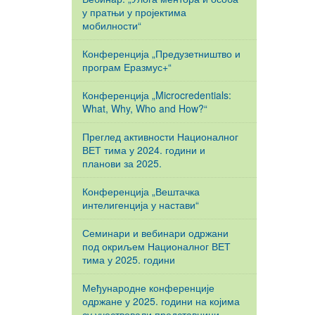
у пратњи у пројектима
мобилности“
Конференција „Предузетништво и
програм Еразмус+“
Конференција „Microcredentials:
What, Why, Who and How?“
Преглед активности Националног
ВЕТ тима у 2024. години и
планови за 2025.
Конференција „Вештачка
интелигенција у настави“
Семинари и вебинари одржани
под окриљем Националног ВЕТ
тима у 2025. години
Међународне конференције
одржане у 2025. години на којима
су учествовали представници