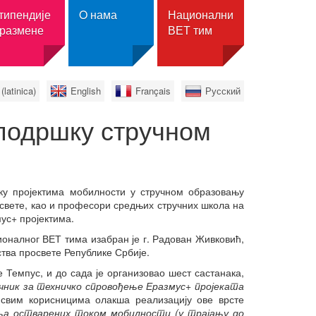
типендије
O нама
Национални
 размене
ВЕТ тим
(latinica)
English
Français
Русский
талу Образовање
О нама
ори информација
Вести
подршку стручном
i.obrazovanje.rs
Основан Национални тим за
подршку стручном
кт
образовању
ција Темпус
Округли сто „Међународна
мобилност у средњем
ку пројектима мобилности у стручном образовању
центар
стручном образовању –
свете, као и професори средњих стручних школа на
ности подршке
искуства и даљи кораци“
мус+ пројектима.
р
цима
Састанак представника
ионалног ВЕТ тима изабран је г. Радован Живковић,
заједница и удружења
средњих школа
тва просвете Републике Србије.
Конференција
 Темпус, и до сада је организовао шест састанака,
„Интернационализација
чник за техничко спровођење Еразмус+ пројеката
средњих школа“
 свим корисницима олакша реализацију ове врсте
Семинари одржани под
ња остварених током мобилности (у трајању до