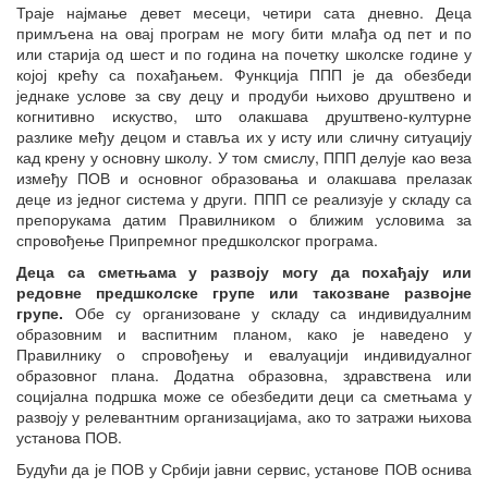
Траје најмање девет месеци, четири сата дневно. Деца
примљена на овај програм не могу бити млађа од пет и по
или старија од шест и по година на почетку школске године у
којој крећу са похађањем. Функција ППП је да обезбеди
једнаке услове за сву децу и продуби њихово друштвено и
когнитивно искуство, што олакшава друштвено-културне
разлике међу децом и ставља их у исту или сличну ситуацију
кад крену у основну школу. У том смислу, ППП делује као веза
између ПОВ и основног образовања и олакшава прелазак
деце из једног система у други. ППП се реализује у складу са
препорукама датим Правилником о ближим условима за
спровођење Припремног предшколског програма.
Деца са сметњама у развоју могу да похађају или
редовне предшколске групе или такозване развојне
групе.
Обе су организоване у складу са индивидуалним
образовним и васпитним планом, како је наведено у
Правилнику о спровођењу и евалуацији индивидуалног
образовног плана. Додатна образовна, здравствена или
социјална подршка може се обезбедити деци са сметњама у
развоју у релевантним организацијама, ако то затражи њихова
установа ПОВ.
Будући да је ПОВ у Србији јавни сервис, установе ПОВ оснива