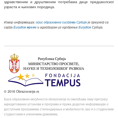
здравственим и друштвеним потребама деце предшколског
узраста и њихових породица.
Извор информација:
опис образовног система Србије
је преузет са
сајта
Eurydice мреже
и адаптиран уз одобрење
Eurydice
Србија.
© 2016 Obrazovanje.rs
База образовних могућности obrazovanje.rs омогућава лаку претрагу
акредитованих установа и програма и пружа додатне информације о
доступним програмима стипендирања и мобилности, као и о студенским
студентским и ученичким домовима.