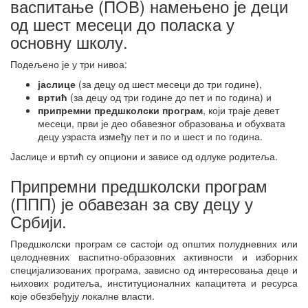
васпитање (ПОВ) намењено је деци
од шест месеци до поласка у
основну школу.
Подељено је у три нивоа:
јаслице
(за децу од шест месеци до три године),
вртић
(за децу од три године до пет и по година) и
припремни предшколски програм
, који траје девет
месеци, први је део обавезног образовања и обухвата
децу узраста између пет и по и шест и по година.
Јаслице и вртић су опциони и зависе од одлуке родитеља.
Припремни предшколски програм
(ППП) је обавезан за сву децу у
Србији.
Предшколски програм се састоји од општих полудневних или
целодневних васпитно-образовних активности и изборних
специјализованих програма, зависно од интересовања деце и
њихових родитеља, институционалних капацитета и ресурса
које обезбеђују локалне власти.