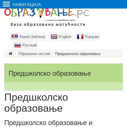
НАВИГАЦИЈА
Srpski (latinica)
English
Français
Русский
Образовни систем
Предшколско образовање
Предшколско образовање
Предшколско
образовање
Предшколско образовање и