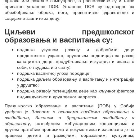
држава или локалне самоуправе, а расположиве су и такве
приватне установе ПОВ. Установе ПОВ су одговорне за
обезбеђивање оброка, неге, превентивне здравствене и
социјалне заштите за децу.
Циљеви предшколског
образовања и васпитања су:
подршка укупном развоју и добробити деце
предшколског узраста, пружањем подстицаја за развој
капацитета деце, продубљивање искустава и знања о
себи, о људима и о свету;
подршка васпитној улози породице;
подршка даљем образовању и васпитању и интеграцији
у друштво;
подршка развоју потенцијала деце као кључног фактора
индивидуалног и друштвеног напретка.
Предшколско образовање и васпитање (ПОВ) у Србији
уређено је
Законом о основама система образовања и
васпитања
,
Законом о предшколском васпитању и
образовању
, потврђеним међународним конвенцијама и
другим пратећим прописима и документима и засновано је на
правима детета и развојним, образовним, културним,