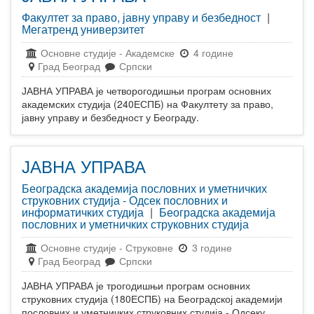
Факултет за право, јавну управу и безбедност
|
Мегатренд универзитет
Основне студије
-
Академске
4 године
Град Београд
Српски
ЈАВНА УПРАВА је четворогодишњи програм основних
академских студија (240ЕСПБ) на Факултету за право,
јавну управу и безбедност у Београду.
ЈАВНА УПРАВА
Београдска академија пословних и уметничких
струковних студија - Одсек пословних и
информатичких студија
|
Београдска академија
пословних и уметничких струковних студија
Основне студије
-
Струковне
3 године
Град Београд
Српски
ЈАВНА УПРАВА је трогодишњи програм основних
струковних студија (180ЕСПБ) на Београдској академији
пословних и уметничких струковних студија - Одсеку