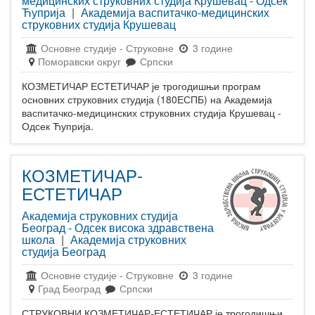
медицинских струковних студија Крушевац - Одсек
Ћуприја
|
Академија васпитачко-медицинских
струковних студија Крушевац
Основне студије
-
Струковне
3 године
Поморавски округ
Српски
КОЗМЕТИЧАР ЕСТЕТИЧАР је трогодишњи програм
основних струковних студија (180ЕСПБ) на Академија
васпитачко-медицинских струковних студија Крушевац -
Одсек Ћуприја.
КОЗМЕТИЧАР-
ЕСТЕТИЧАР
Академија струковних студија
Београд - Одсек висока здравствена
школа
|
Академија струковних
студија Београд
Основне студије
-
Струковне
3 године
Град Београд
Српски
СТРУКОВНИ КОЗМЕТИЧАР-ЕСТЕТИЧАР је трогодишњи