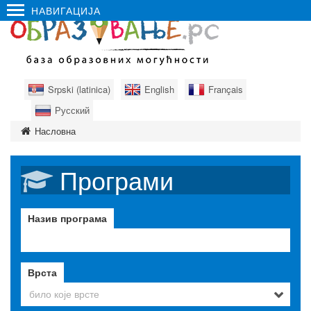
НАВИГАЦИЈА
Srpski (latinica)
English
Français
Русский
Насловна
Програми
Назив програма
Врста
било које врсте