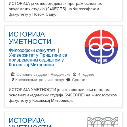
ИСТОРИЈА је четворогодишњи програм основних
академских студија (240ЕСПБ) на Филозофском
факултету у Новом Саду.
ИСТОРИЈА
УМЕТНОСТИ
Филозофски факултет
|
Универзитет у Приштини са
привременим седиштем у
Косовској Митровици
Основне студије
-
Академске
4 године
Косовскомитровачки округ
Српски
ИСТОРИЈА УМЕТНОСТИ је четворогодишњи програм
основних академских студија (240ЕСПБ) на Филозофском
факултету у Косовској Митровици.
ИСТОРИЈА