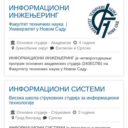
ИНФОРМАЦИОНИ
ИНЖЕЊЕРИНГ
Факултет техничких наука
|
Универзитет у Новом Саду
Основне студије
-
Академске
4 године
Јужнобачки округ
Енглески и Српски
ИНФОРМАЦИОНИ ИНЖЕЊЕРИНГ је четворогодишњи
програм основних академских студија (240ЕСПБ) на
Факултету техничких наука у Новом Саду.
ИНФОРМАЦИОНИ СИСТЕМИ
Висока школа струковних студија за информационе
технологије
Основне студије
-
Струковне
3 године
Град Београд
Српски
ИНФОРМАЦИОНИ СИСТЕМИ је трогодишњи програм