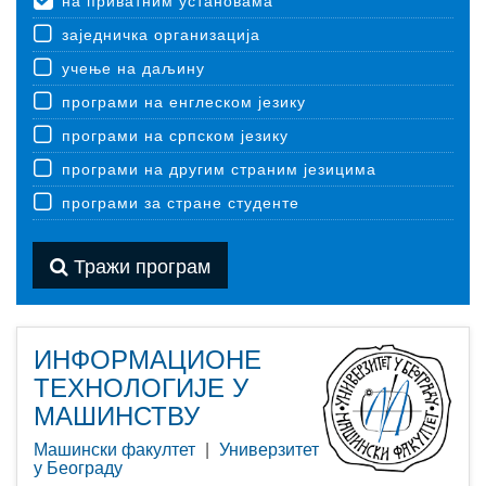
на приватним установама
заједничка организација
учење на даљину
програми на енглеском језику
програми на српском језику
програми на другим страним језицима
програми за стране студенте
Тражи програм
ИНФОРМАЦИОНЕ
ТЕХНОЛОГИЈЕ У
МАШИНСТВУ
Машински факултет
|
Универзитет
у Београду