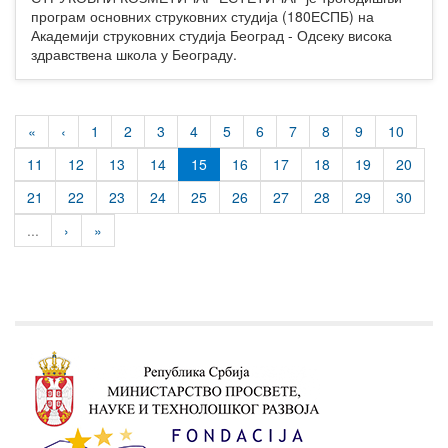
програм основних струковних студија (180ЕСПБ) на
Академији струковних студија Београд - Одсеку висока
здравствена школа у Београду.
«
‹
1
2
3
4
5
6
7
8
9
10
11
12
13
14
15
16
17
18
19
20
21
22
23
24
25
26
27
28
29
30
...
›
»