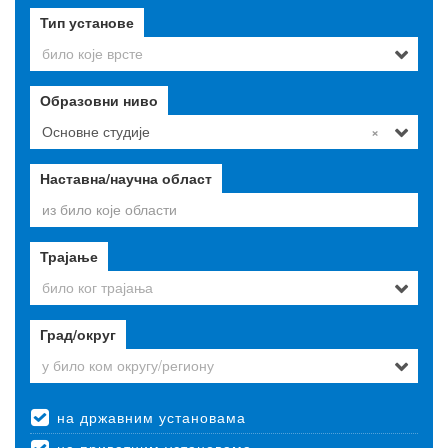
Тип установе
било које врсте
Образовни ниво
Основне студије
×
Наставна/научна област
Трајање
било ког трајања
Град/округ
у било ком округу/региону
на државним установама