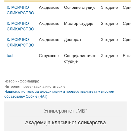
КЛАСИЧНО
Академске
Основне студије
3 године
Срп
СЛИКАРСТВО
КЛАСИЧНО
Академске
Мастер студије
2 године
Срп
СЛИКАРСТВО
КЛАСИЧНО
Академске
Докторат
3 године
Срп
СЛИКАРСТВО
test
Струковне
Специјалистичке
2 године
Енг
студије
Извор информација:
Интернет презентација институције
Национално тело за акредитацију и проверу квалитета у високом
образовању Србије (НАТ)
Универзитет „МБ“
Академија класичног сликарства