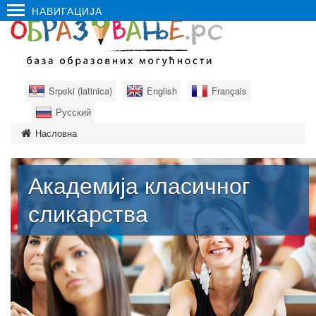
НАВИГАЦИЈА
Srpski (latinica)
English
Français
Русский
Насловна
Академија класичног
сликарства