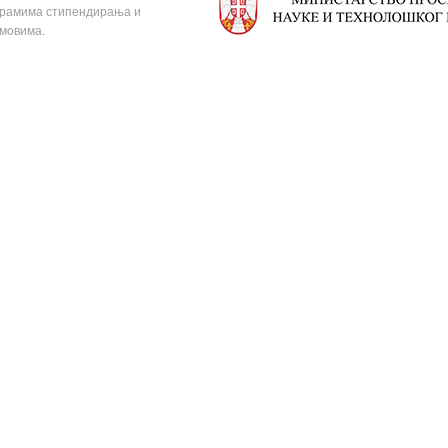
образование
ограмима стипендирања и
омовима.
Общежитие