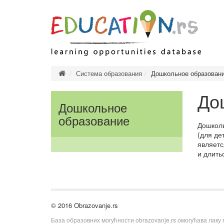
Дошк
Система образования
Дошкольное образован
Нача
До
Сред
Дошкольное
Тип
образование
Дошколь
Высш
(для де
Тип
являетс
Тип
и длить
зав
Обра
© 2016 Obrazovanje.rs
База образовних могућности obrazovanje.rs омогућава лаку