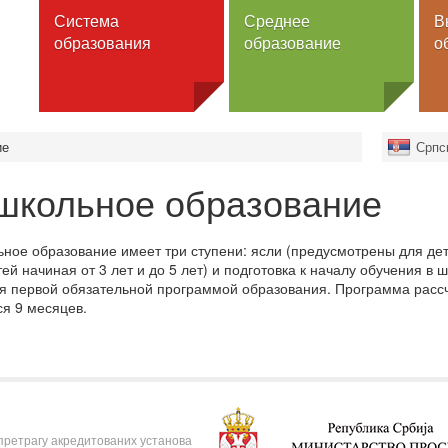
Система
Среднее
В
образования
образование
о
ольное образование
Школы
Вузы
ие
Српс
льное образование
Программы
Университеты
школьное образование
Факультеты
нее образование
Гимназия
Высшая школ
Специальнaя школа
ы школ
Академии
Общежитие
ное образование имеет три ступени: ясли (предусмотрены для дете
ее образование
профессиона
образования
тей начиная от 3 лет и до 5 лет) и подготовка к началу обучения в 
ы высшего образования
я первой обязательной программой образования. Программа рассчит
ы высших учебных
Программы
ся 9 месяцев.
едений
Бакалавриат
зование для взрослых
Магистратура
Докторат
Интегрирова
образование
Специальное
 претрагу акредитованих установа