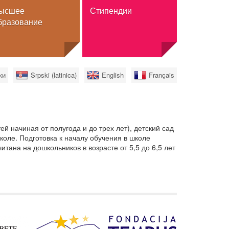
ысшее
Стипендии
бразование
Стипендии
ки
Srpski (latinica)
English
Français
Обмен
Полное высшее образование
а
Для граждан Сербии
й начиная от полугода и до трех лет), детский сад
льного
школе. Подготовка к началу обучения в школе
ана на дошкольников в возрасте от 5,5 до 6,5 лет
нное высшее
 высшее