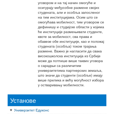
уговором и на тај начин омогуће и
осигурају међусобне размене својих
студената, али и особља запосленог
на тим институцијама. Осим што се
омогућава мобилност, тим уговором се
дефинишу и студијске области у којима
ће институције размењивати студенте,
квоте за мобилност, сва права и
обавезе обе институције, као и положај
студената (особља) током трајања
размене. Важно је нагласити да свака
високошколска институција из Србије
може да потпише више таквих уговора
о сарадњи са различитим
универзитетима партнерских земаља,
што значи да студенти (особље) имају
више прилика и већу могућност избора
у остваривању мобилности.
Установе
Универзитет Едуконс