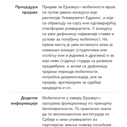
Процедура
Пријаве за Еразмус+ мобилности врше
пријаве
се путем јавних конкурса које
расписује Универзитет Едуконс, а који
се објављују на сајту или одговарајућој
платформи универзитета. У конкурсу
се увек дефинишу најважније ставке и
услови за понуђену мобилност. На
првом месту је увек истакнуто коме је
намењен конкурс (студентима или
особљу или и једнима и другима) и за
који ниво (годину) студија су размене
предвиђене, а затим се дефинишу
трајање периода мобилности,
потребна документација, рок за
пријаву, критеријуми за одабир
кандидата и сл.
Додатне
Мобилности у оквиру Еразмус+
информације
програма функционишу по принципу
билатералности. То практично значи
да се високошколска институција из
Србије и неки универзитет из
партнерске земље повежу посебним