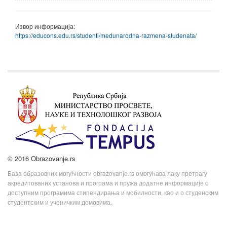
Извор информација:
https://educons.edu.rs/studenti/medunarodna-razmena-studenata/
© 2016 Obrazovanje.rs
База образовних могућности obrazovanje.rs омогућава лаку претрагу
акредитованих установа и програма и пружа додатне информације о
доступним програмима стипендирања и мобилности, као и о студенским
студентским и ученичким домовима.