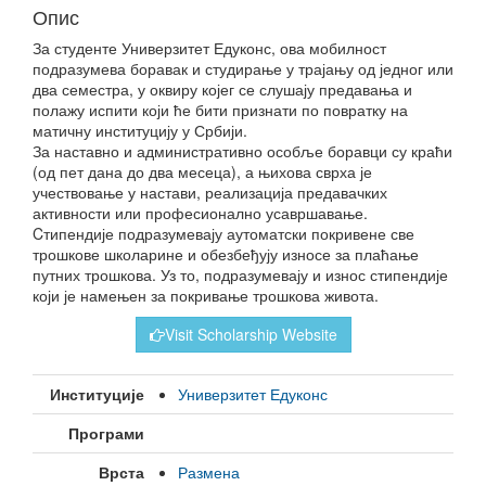
Опис
За студенте Универзитет Едуконс, ова мобилност
подразумева боравак и студирање у трајању од једног или
два семестра, у оквиру којег се слушају предавања и
полажу испити који ће бити признати по повратку на
матичну институцију у Србији.
За наставно и административно особље боравци су краћи
(од пет дана до два месеца), а њихова сврха је
учествовање у настави, реализација предавачких
активности или професионално усавршавање.
Cтипендије подразумевају аутоматски покривене све
трошкове школарине и обезбеђују износе за плаћање
путних трошкова. Уз то, подразумевају и износ стипендије
који је намењен за покривање трошкова живота.
Visit Scholarship Website
Институције
Универзитет Едуконс
Програми
Врста
Размена