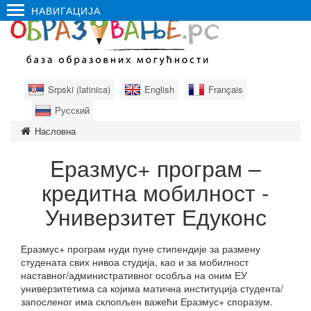
НАВИГАЦИЈА
Srpski (latinica)
English
Français
Русский
Насловна
Eразмус+ програм –
кредитна мобилност -
Универзитет Едуконс
Еразмус+ програм нуди пуне стипендије за размену
студената свих нивоа студија, као и за мобилност
наставног/административног особља на оним ЕУ
универзитетима са којима матична институција студента/
запосленог има склопљен важећи Еразмус+ споразум.