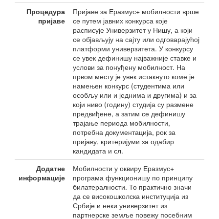
Процедура
Пријаве за Еразмус+ мобилности врше
пријаве
се путем јавних конкурса које
расписује Универзитет у Нишу, а који
се објављују на сајту или одговарајућој
платформи универзитета. У конкурсу
се увек дефинишу најважније ставке и
услови за понуђену мобилност. На
првом месту је увек истакнуто коме је
намењен конкурс (студентима или
особљу или и једнима и другима) и за
који ниво (годину) студија су размене
предвиђене, а затим се дефинишу
трајање периода мобилности,
потребна документација, рок за
пријаву, критеријуми за одабир
кандидата и сл.
Додатне
Мобилности у оквиру Еразмус+
информације
програма функционишу по принципу
билатералности. То практично значи
да се високошколска институција из
Србије и неки универзитет из
партнерске земље повежу посебним