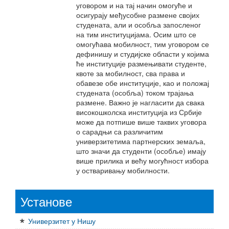
уговором и на тај начин омогуће и
осигурају међусобне размене својих
студената, али и особља запосленог
на тим институцијама. Осим што се
омогућава мобилност, тим уговором се
дефинишу и студијске области у којима
ће институције размењивати студенте,
квоте за мобилност, сва права и
обавезе обе институције, као и положај
студената (особља) током трајања
размене. Важно је нагласити да свака
високошколска институција из Србије
може да потпише више таквих уговора
о сарадњи са различитим
универзитетима партнерских земаља,
што значи да студенти (особље) имају
више прилика и већу могућност избора
у остваривању мобилности.
Установе
Универзитет у Нишу