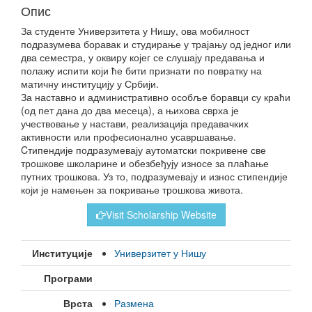
Опис
За студенте Универзитета у Нишу, ова мобилност
подразумева боравак и студирање у трајању од једног или
два семестра, у оквиру којег се слушају предавања и
полажу испити који ће бити признати по повратку на
матичну институцију у Србији.
За наставно и административно особље боравци су краћи
(од пет дана до два месеца), а њихова сврха је
учествовање у настави, реализација предавачких
активности или професионално усавршавање.
Cтипендије подразумевају аутоматски покривене све
трошкове школарине и обезбеђују износе за плаћање
путних трошкова. Уз то, подразумевају и износ стипендије
који је намењен за покривање трошкова живота.
Visit Scholarship Website
Институције
Универзитет у Нишу
Програми
Врста
Размена