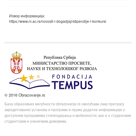
Извор информација:
https://www.ni.ac.rs/novosti-i-dogadjaji/stipendije-i-konkursi
© 2016 Obrazovanje.rs
База образовних могућности obrazovanje.rs омогућава лаку претрагу
акредитованих установа и програма и пружа додатне информације о
доступним програмима стипендирања и мобилности, као и о студенским
студентским и ученичким домовима.