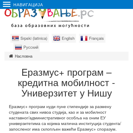
НАВИГАЦИЈА
Srpski (latinica)
English
Français
Русский
Насловна
Eразмус+ програм –
кредитна мобилност -
Универзитет у Нишу
Еразмус+ програм нуди пуне стипендије за размену
студената свих нивоа студија, као и за мобилност
наставног/административног особља на оним ЕУ
универзитетима са којима матична институција студента/
запосленог има склопљен важећи Еразмус+ споразум.