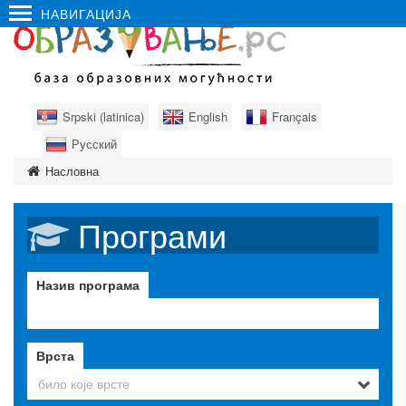
НАВИГАЦИЈА
Srpski (latinica)
English
Français
Русский
Насловна
Програми
Назив програма
Врста
било које врсте