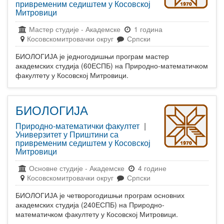
привременим седиштем у Косовској
Митровици
Мастер студије
-
Академске
1 година
Косовскомитровачки округ
Српски
БИОЛОГИЈА је једногодишњи програм мастер
академских студија (60ЕСПБ) на Природно-математичком
факултету у Косовској Митровици.
БИОЛОГИЈА
Природно-математички факултет
|
Универзитет у Приштини са
привременим седиштем у Косовској
Митровици
Основне студије
-
Академске
4 године
Косовскомитровачки округ
Српски
БИОЛОГИЈА је четворогодишњи програм основних
академских студија (240ЕСПБ) на Природно-
математичком факултету у Косовској Митровици.