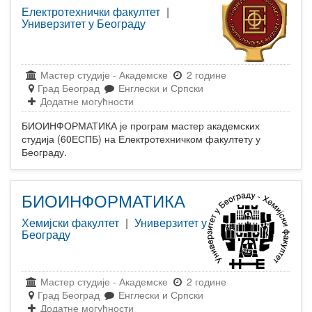
Електротехнички факултет
|
Универзитет у Београду
Мастер студије
-
Академске
2 године
Град Београд
Енглески и Српски
Додатне могућности
БИОИНФОРМАТИКА је програм мастер академских
студија (60ЕСПБ) на Електротехничком факултету у
Београду.
БИОИНФОРМАТИКА
Хемијски факултет
|
Универзитет у
Београду
Мастер студије
-
Академске
2 године
Град Београд
Енглески и Српски
Додатне могућности