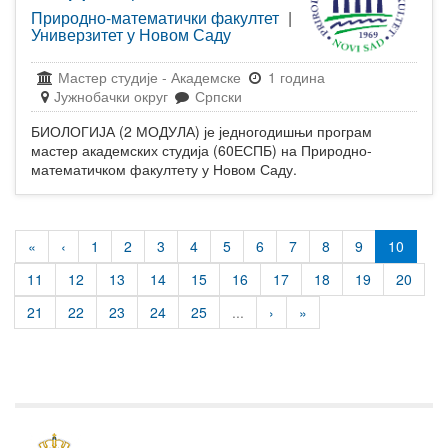
Природно-математички факултет
|
Универзитет у Новом Саду
Мастер студије
-
Академске
1 година
Јужнобачки округ
Српски
БИОЛОГИЈА (2 МОДУЛА) је једногодишњи програм
мастер академских студија (60ЕСПБ) на Природно-
математичком факултету у Новом Саду.
«
‹
1
2
3
4
5
6
7
8
9
10
11
12
13
14
15
16
17
18
19
20
21
22
23
24
25
...
›
»