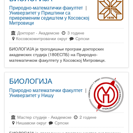
Природно-математички факултет
|
Универзитет у Приштини са
привременим седиштем у Косовској
Митровици
Докторат
-
Академске
3 године
Косовскомитровачки округ
Српски
БИОЛОГИЈА је трогодишњи програм докторских
академских студија (180ЕСПБ) на Природно-
математичком факултету у Косовској Митровици.
БИОЛОГИЈА
Природно математички факултет
|
Универзитет у Нишу
Мастер студије
-
Академске
2 године
Нишавски округ
Српски
БИОЛОГИЈА је двогодишњи програм мастер академских