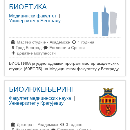
БИОЕТИКА
Медицински факултет
|
Универзитет у Београду
Мастер студије
-
Академске
1 година
Град Београд
Енглески и Српски
Додатне могућности
БИОЕТИКА је једногодишњи програм мастер академских
студија (60ЕСПБ) на Медицинском факултету у Београду.
БИОИНЖЕЊЕРИНГ
Факултет медицинских наука
|
Универзитет у Крагујевцу
Докторат
-
Академске
3 године
Шумадијски округ
Енглески и Српски