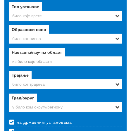
Тип установе
било које врсте
Образовни ниво
било ког нивоа
Наставна/научна област
Трајање
било ког трајања
Град/округ
у било ком округу/региону
на државним установама