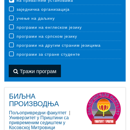
на приватним установама
заједничка организација
учење на даљину
програми на енглеском језику
програми на српском језику
програми на другим страним језицима
програми за стране студенте
Тражи програм
БИЉНА
ПРОИЗВОДЊА
Пољопривредни факултет
|
Универзитет у Приштини са
привременим седиштем у
Косовској Митровици