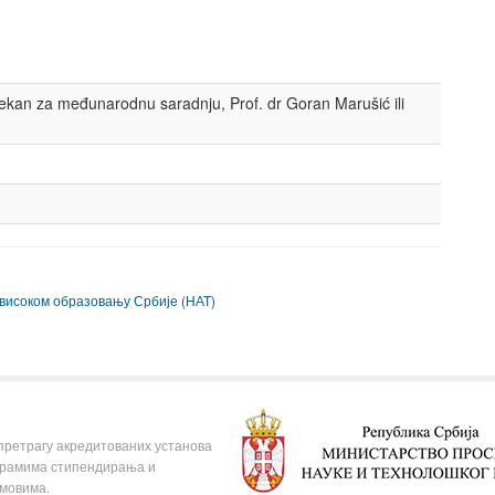
 za međunarodnu saradnju, Prof. dr Goran Marušić ili
 високом образовању Србије (НАТ)
 претрагу акредитованих установа
ограмима стипендирања и
омовима.