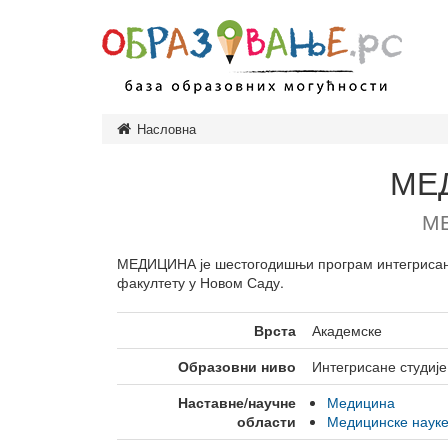
Насловна
Предшколско
Основно обр
МЕ
Завршни исп
М
Средње обра
Врсте средњ
МЕДИЦИНА је шестогодишњи програм интегрисан
факултету у Новом Саду.
Високо обра
Врсте студија
Врста
Академске
Врсте високо
установа
Образовни ниво
Интегрисане студије
Образовање и
Наставне/научне
Медицина
одраслих
области
Медицинске наук
Министарство