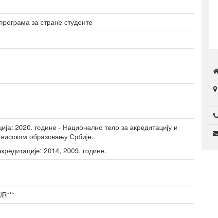
Студентски домови
образовање
програма за стране студенте
ја: 2020. године - Национално тело за акредитацију и
 високом образовању Србије.
кредитације: 2014, 2009. године.
R***