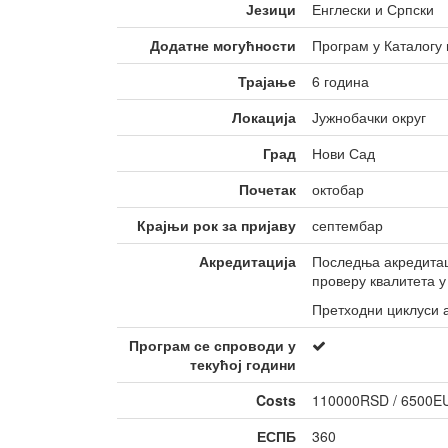
тела
Језици
Енглески и Српски
Неформално 
Додатне могућности
Програм у Каталогу 
младих
Трајање
6 година
Локација
Јужнобачки округ
Град
Нови Сад
Почетак
октобар
Крајњи рок за пријаву
септембар
Акредитација
Последња акредитаци
проверу квалитета у
Претходни циклуси а
Програм се спроводи у
текућој години
Costs
110000RSD / 6500EU
ЕСПБ
360