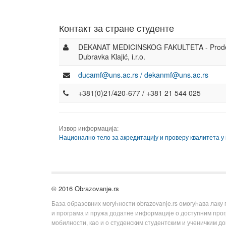
Контакт за стране студенте
DEKANAT MEDICINSKOG FAKULTETA - Prodekan
Dubravka Klajić, i.r.o.
ducamf@uns.ac.rs / dekanmf@uns.ac.rs
+381(0)21/420-677 / +381 21 544 025
Извор информација:
Национално тело за акредитацију и проверу квалитета у
© 2016 Obrazovanje.rs
База образовних могућности obrazovanje.rs омогућава лаку
и програма и пружа додатне информације о доступним пр
мобилности, као и о студенским студентским и ученичким д