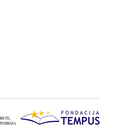
Преглед активности
Националног ВЕТ тима у
2024. години и планови за
2025.
Конференција „Вештачка
интелигенција у настави“
Семинари и вебинари
одржани под окриљем
Националног ВЕТ тима у
2025. години
Међународне конференције
одржане у 2025. години на
којима су учествовали
представници Националног
ВЕТ тима
Корисна документа
Искуства Еразмус+
корисника
Контакт