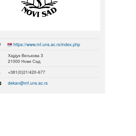
окриљем Националног тима у
2022. години
Конференција
„Микрокреденцијали и зелена
транзиција“
Српско-јерменски вебинар о
пројектима изградње
капацитета у области
https://www.mf.uns.ac.rs/index.php
стручног образовања и обука
Семинари одржани под
Хајдук Вељкова 3
окриљем Националног тима у
21000 Нови Сад
2023. години
Семинари одржани под
+381(0)21/420-677
окриљем Националног тима у
2024. години
dekan@mf.uns.ac.rs
Вебинaр: „Улога ментора и
особа у пратњи у пројектима
мобилности“
Конференција
„Предузетништво и програм
Еразмус+“
Конференција
„Microcredentials: What, Why,
Who and How?“