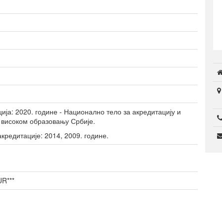
Студентски домови
образовање
ја: 2020. године - Национално тело за акредитацију и
 високом образовању Србије.
кредитације: 2014, 2009. године.
R***