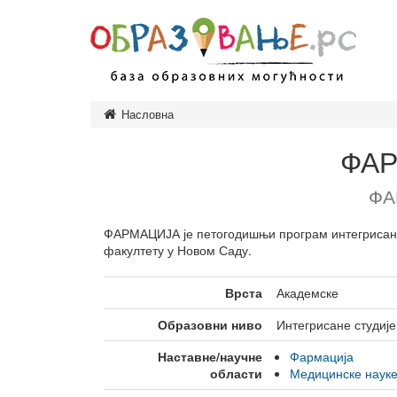
Насловна
Предшколско
Основно обр
ФА
Завршни исп
ФА
Средње обра
Врсте средњ
ФАРМАЦИЈА је петогодишњи програм интегрисани
факултету у Новом Саду.
Високо обра
Врсте студија
Врста
Академске
Врсте високо
установа
Образовни ниво
Интегрисане студије
Образовање и
Наставне/научне
Фармација
одраслих
области
Медицинске наук
Министарство