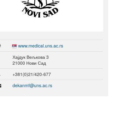
окриљем Националног тима у
2022. години
Конференција
„Микрокреденцијали и зелена
транзиција“
Српско-јерменски вебинар о
пројектима изградње
капацитета у области
www.medical.uns.ac.rs
стручног образовања и обука
Семинари одржани под
Хајдук Вељкова 3
окриљем Националног тима у
21000 Нови Сад
2023. години
Семинари одржани под
+381(0)21/420-677
окриљем Националног тима у
2024. години
dekanmf@uns.ac.rs
Вебинaр: „Улога ментора и
особа у пратњи у пројектима
мобилности“
Конференција
„Предузетништво и програм
Еразмус+“
Конференција
„Microcredentials: What, Why,
Who and How?“