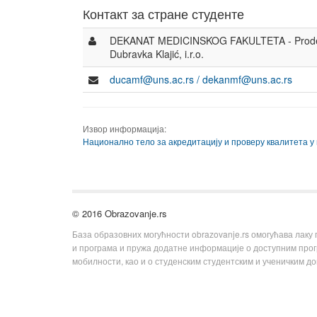
Контакт за стране студенте
DEKANAT MEDICINSKOG FAKULTETA - Prodekan
Dubravka Klajić, i.r.o.
ducamf@uns.ac.rs / dekanmf@uns.ac.rs
Извор информација:
Национално тело за акредитацију и проверу квалитета у
© 2016 Obrazovanje.rs
База образовних могућности obrazovanje.rs омогућава лаку
и програма и пружа додатне информације о доступним пр
мобилности, као и о студенским студентским и ученичким д