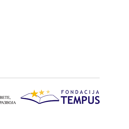
Преглед активности
Националног ВЕТ тима у
2024. години и планови за
2025.
Конференција „Вештачка
интелигенција у настави“
Семинари и вебинари
одржани под окриљем
Националног ВЕТ тима у
2025. години
Међународне конференције
одржане у 2025. години на
којима су учествовали
представници Националног
ВЕТ тима
Корисна документа
Искуства Еразмус+
корисника
Контакт