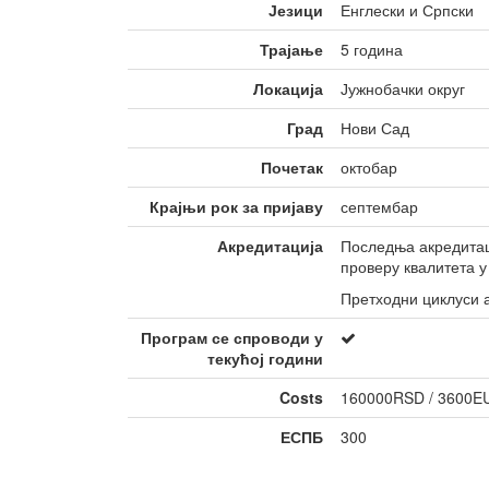
тела
Језици
Енглески и Српски
Неформално 
Трајање
5 година
младих
Локација
Јужнобачки округ
Град
Нови Сад
Почетак
октобар
Крајњи рок за пријаву
септембар
Акредитација
Последња акредитаци
проверу квалитета у
Претходни циклуси а
Програм се спроводи у
текућој години
Costs
160000RSD / 3600EU
ЕСПБ
300