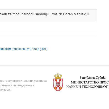
 za međunarodnu saradnju, Prof. dr Goran Marušić ili
 високом образовању Србије (НАТ)
 претрагу акредитованих установа
ограмима стипендирања и
омовима.