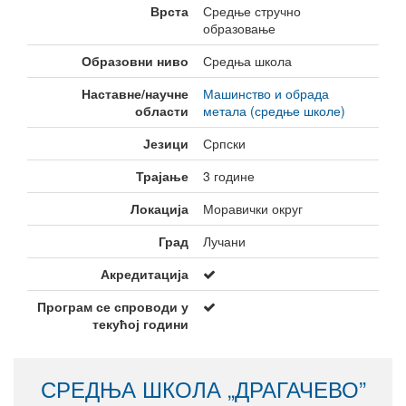
Врста
Средње стручно
образовање
Образовни ниво
Средња школа
Наставне/научне
Машинство и обрада
области
метала (средње школе)
Језици
Српски
Трајање
3 године
Локација
Моравички округ
Град
Лучани
Акредитација
Програм се спроводи у
текућој години
СРЕДЊА ШКОЛА „ДРАГАЧЕВО”