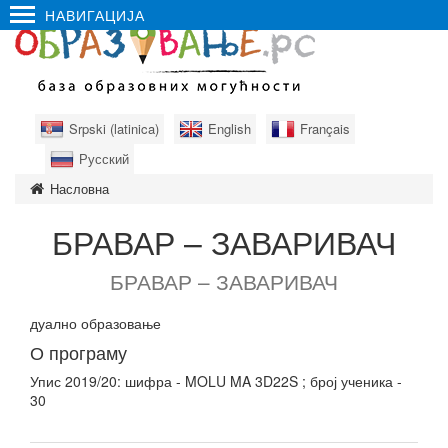
НАВИГАЦИЈА
Srpski (latinica)
English
Français
Русский
Насловна
БРАВАР – ЗАВАРИВАЧ
БРАВАР – ЗАВАРИВАЧ
дуално образовање
О програму
Упис 2019/20: шифра - MOLU MA 3D22S ; број ученика -
30