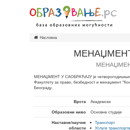
Насловна
Предшколско
Основно обр
МЕНАЏМЕНТ
Завршни исп
МЕНАЏМЕН
Средње обра
Врсте средњ
МЕНАЏМЕНТ У САОБРАЋАЈУ је четворогодишњи пр
Факултету за право, безбедност и менаџмент "Кон
Високо обра
Београду.
Врсте студија
Врсте високо
Врста
Академске
установа
Образовање и
Образовни ниво
Основне студије
одраслих
Наставне/научне
Транспорт
Министарство
области
Услуге транспорт