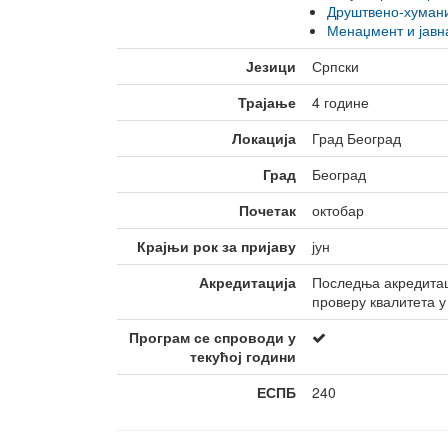
тела
Друштвено-хумани
Неформално 
Менаџмент и јавн
младих
Језици
Српски
Трајање
4 године
Локација
Град Београд
Град
Београд
Почетак
октобар
Крајњи рок за пријаву
јун
Акредитација
Последња акредитаци
проверу квалитета у
Програм се спроводи у
текућој години
ЕСПБ
240