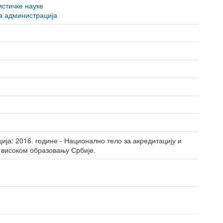
стичке науке
Студентски домови
образовање
а администрација
ја: 2016. године - Национално тело за акредитацију и
 високом образовању Србије.