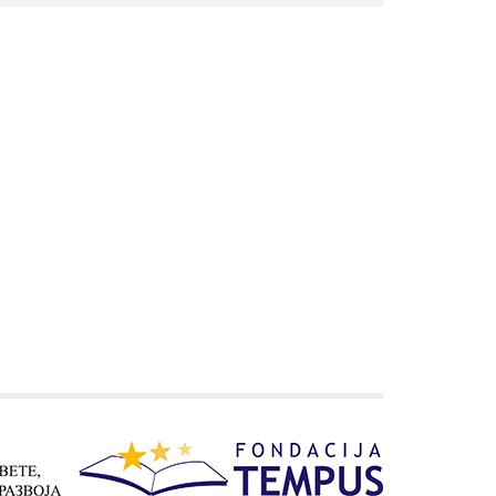
окриљем Националног тима у
2022. години
Конференција
„Микрокреденцијали и зелена
транзиција“
Српско-јерменски вебинар о
пројектима изградње
капацитета у области
стручног образовања и обука
Семинари одржани под
окриљем Националног тима у
2023. години
Семинари одржани под
окриљем Националног тима у
2024. години
Вебинaр: „Улога ментора и
особа у пратњи у пројектима
мобилности“
Конференција
„Предузетништво и програм
Еразмус+“
Конференција
„Microcredentials: What, Why,
Who and How?“