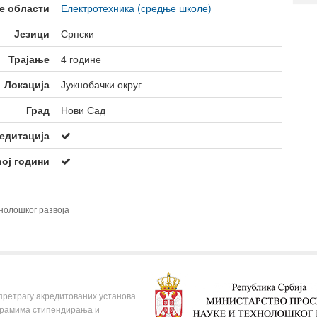
е области
Електротехника (средње школе)
Студентски домови
образовање
Језици
Српски
Трајање
4 године
Локација
Јужнобачки округ
Град
Нови Сад
едитација
ћој години
нолошког развоја
 претрагу акредитованих установа
ограмима стипендирања и