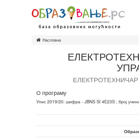
Насловна
Предшколско
Основно обр
ЕЛЕКТРОТЕХ
Завршни исп
УПР
Средње обра
Врсте средњ
ЕЛЕКТРОТЕХНИЧАР
Високо обра
О програму
Врсте студија
Упис 2019/20: шифра - JBNS SI 4E23S ; број учени
Врсте високо
установа
Образовање и
одраслих
Образ
Министарство