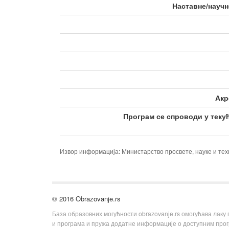
тела
Наставне/научн
Неформално 
младих
Акр
Програм се спроводи у теку
Извор информација: Министарство просвете, науке и тех
© 2016 Obrazovanje.rs
База образовних могућности obrazovanje.rs омогућава лаку
и програма и пружа додатне информације о доступним пр