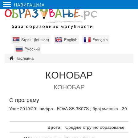
НАВИГАЦИЈА
Srpski (latinica)
English
Français
Русский
Насловна
КОНОБАР
КОНОБАР
О програму
Упис 2019/20: шифра - KOVA SB 3K07S ; број ученика - 30
Врста
Средње стручно образовање