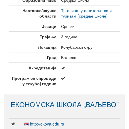
Образовни ниво
Средња школа
Наставне/научне
Трговина, угоститељство и
области
туризам (средње школе)
Језици
Српски
Трајање
3 године
Локација
Колубарски округ
Град
Ваљево
Акредитација
Програм се спроводи
у текућој години
ЕКОНОМСКА ШКОЛА „ВАЉЕВО”
http://ekova.edu.rs