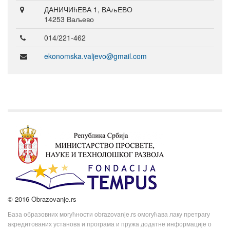
ДАНИЧИћЕВА 1, ВАљЕВО
14253 Ваљево
014/221-462
ekonomska.valjevo@gmail.com
© 2016 Obrazovanje.rs
База образовних могућности obrazovanje.rs омогућава лаку претрагу
акредитованих установа и програма и пружа додатне информације о