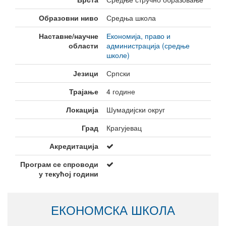
Образовни ниво
Средња школа
Наставне/научне
Економија, право и
области
администрација (средње
школе)
Језици
Српски
Трајање
4 године
Локација
Шумадијски округ
Град
Крагујевац
Акредитација
Програм се спроводи
у текућој години
ЕКОНОМСКА ШКОЛА