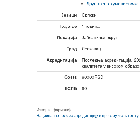
тела
Друштвено-хуманистичке 
Неформално 
младих
Језици
Српски
Трајање
1 година
Локација
Јабланички округ
Град
Лесковац
Акредитација
Последња акредитација: 202
квалитета у високом образо
Costs
60000RSD
ЕСПБ
60
Извор информација:
Национално тело за акредитацију и проверу квалитета у