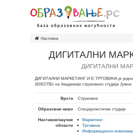
Насловна
Предшколско
Основно обр
ДИГИТАЛНИ МАРК
Завршни исп
ДИГИТАЛНИ МАР
Средње обра
Врсте средњ
ДИГИТАЛНИ МАРКЕТИНГ И Е-ТРГОВИНА је једного
(60ЕСПБ) на Академији струковних студија Јужна
Високо обра
Врсте студија
Врста
Струковне
Врсте високо
установа
Образовни ниво
Специјалистичке студије
Образовање и
Наставне/научне
Маркетинг
одраслих
области
Трговина
Министарство
Информационо-комуникац