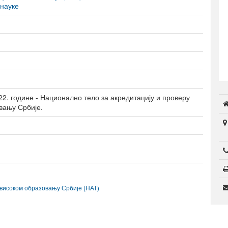
науке
Студентски домови
образовање
2. године - Национално тело за акредитацију и проверу
вању Србије.
 високом образовању Србије (НАТ)