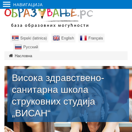
НАВИГАЦИЈА
Srpski (latinica)
English
Français
Русский
Насловна
Висока здравствено-
санитарна школа
струковних студија
„ВИСАН“