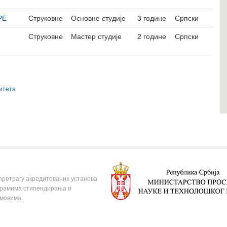
РЕ
Струковне
Основне студије
3 године
Српски
Струковне
Мастер студије
2 године
Српски
литета
 претрагу акредитованих установа
ограмима стипендирања и
омовима.