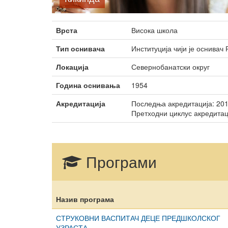
тела
Неформално 
младих
Врста
Висока школа
Тип оснивача
Институција чији је оснивач
Локација
Севернобанатски округ
Година оснивања
1954
Акредитација
Последња акредитација: 2017
Претходни циклус акредитаци
Програми
Назив програма
СТРУКОВНИ ВАСПИТАЧ ДЕЦЕ ПРЕДШКОЛСКОГ
УЗРАСТА