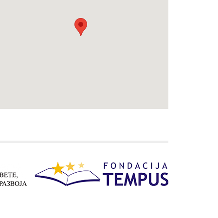
Преглед активности
Националног ВЕТ тима у
2024. години и планови за
2025.
Конференција „Вештачка
интелигенција у настави“
Семинари и вебинари
одржани под окриљем
Националног ВЕТ тима у
2025. години
Међународне конференције
одржане у 2025. години на
којима су учествовали
представници Националног
ВЕТ тима
Корисна документа
Искуства Еразмус+
корисника
Контакт