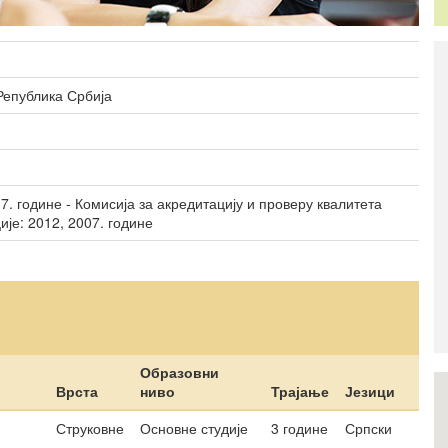
Студентски домови
образовање
 Република Србија
. године - Комисија за акредитацију и проверу квалитета
је: 2012, 2007. године
Образовни
Врста
ниво
Трајање
Језици
Струковне
Основне студије
3 године
Српски