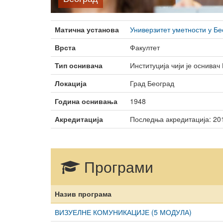
тела
Неформално 
младих
Матична установа
Универзитет уметности у Бе
Врста
Факултет
Тип оснивача
Институција чији је оснивач
Локација
Град Београд
Година оснивања
1948
Акредитација
Последња акредитација: 201
Програми
Назив програма
ВИЗУЕЛНЕ КОМУНИКАЦИЈЕ (5 МОДУЛА)