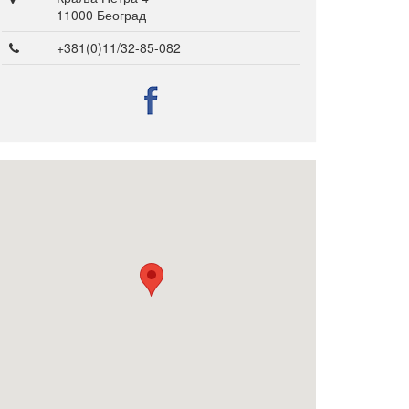
Преглед активности
11000 Београд
Националног ВЕТ тима у
2024. години и планови за
+381(0)11/32-85-082
2025.
Конференција „Вештачка
интелигенција у настави“
Семинари и вебинари
одржани под окриљем
Националног ВЕТ тима у
2025. години
Међународне конференције
одржане у 2025. години на
којима су учествовали
представници Националног
ВЕТ тима
Корисна документа
Искуства Еразмус+
корисника
Контакт