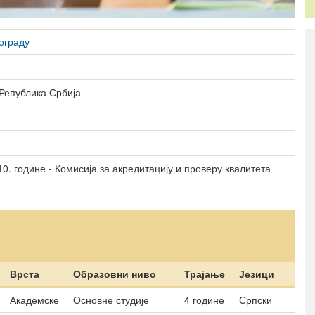
Студентски домови
образовање
ограду
 Република Србија
0. године - Комисија за акредитацију и проверу квалитета
Врста
Образовни ниво
Трајање
Језици
Академске
Основне студије
4 године
Српски