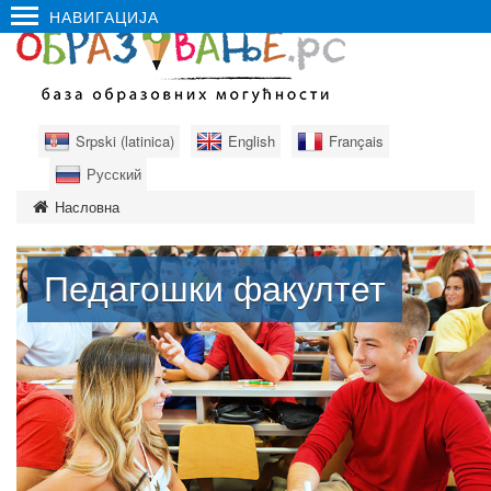
НАВИГАЦИЈА
Srpski (latinica)
English
Français
Русский
Насловна
Педагошки факултет