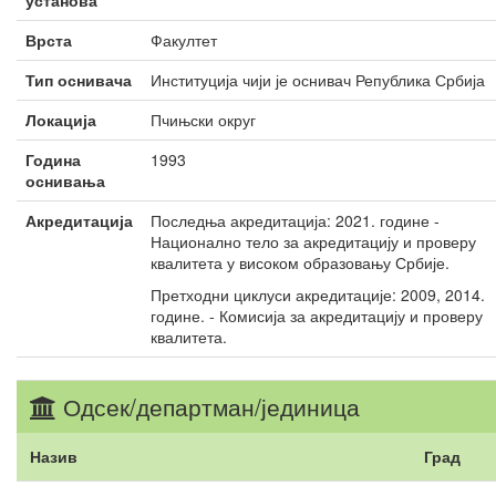
установа
Врста
Факултет
Тип оснивача
Институција чији је оснивач Република Србија
Локација
Пчињски округ
Година
1993
оснивања
Акредитација
Последња акредитација: 2021. године -
Национално тело за акредитацију и проверу
квалитета у високом образовању Србије.
Претходни циклуси акредитације: 2009, 2014.
године. - Комисија за акредитацију и проверу
квалитета.
Одсек/департман/јединица
Назив
Град