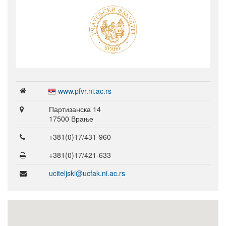
www.pfvr.ni.ac.rs
Партизанска 14
17500 Врање
+381(0)17/431-960
+381(0)17/421-633
uciteljski@ucfak.ni.ac.rs