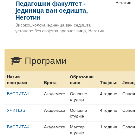
Педагошки факултет -
Неготин
jeдиница ван седишта,
Неготин
Високошколска јединица ван седишта
установе без својства правног лица, Неготин
Програми
Назив
Образовни
програма
Врста
ниво
Трајање
Језиц
ВАСПИТАЧ
Академске
Основне
4 године
Српск
студије
УЧИТЕЉ
Академске
Основне
4 године
Српск
студије
ВАСПИТАЧ
Академске
Мастер
1 година
Српск
студије