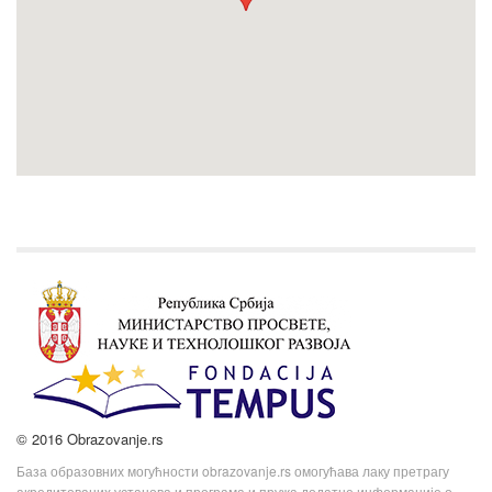
© 2016 Obrazovanje.rs
База образовних могућности obrazovanje.rs омогућава лаку претрагу
акредитованих установа и програма и пружа додатне информације о