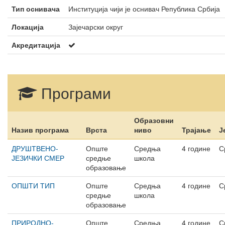
Тип оснивача
Институција чији је оснивач Република Србија
Локација
Зајечарски округ
Акредитација
Програми
Образовни
Назив програма
Врста
ниво
Трајање
Ј
ДРУШТВЕНО-
Опште
Средња
4 године
С
ЈЕЗИЧКИ СМЕР
средње
школа
образовање
ОПШТИ ТИП
Опште
Средња
4 године
С
средње
школа
образовање
ПРИРОДНО-
Опште
Средња
4 године
С