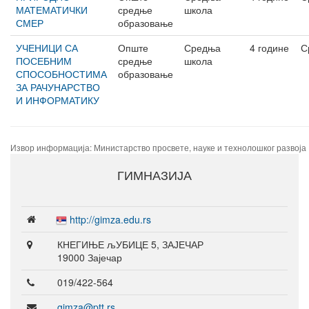
МАТЕМАТИЧКИ
средње
школа
СМЕР
образовање
УЧЕНИЦИ СА
Опште
Средња
4 године
С
ПОСЕБНИМ
средње
школа
СПОСОБНОСТИМА
образовање
ЗА РАЧУНАРСТВО
И ИНФОРМАТИКУ
Извор информација: Министарство просвете, науке и технолошког развоја
ГИМНАЗИЈА
http://gimza.edu.rs
КНЕГИЊЕ љУБИЦЕ 5, ЗАЈЕЧАР
19000 Зајечар
019/422-564
gimza@ptt.rs