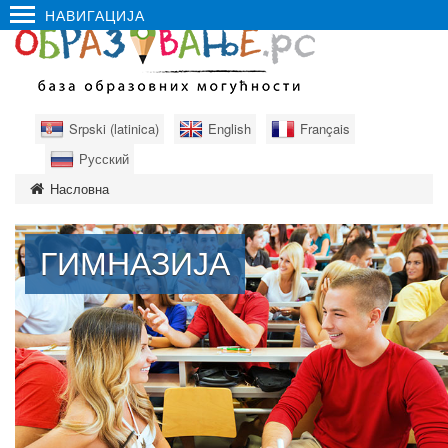
НАВИГАЦИЈА
Srpski (latinica)
English
Français
Русский
Насловна
ГИМНАЗИЈА