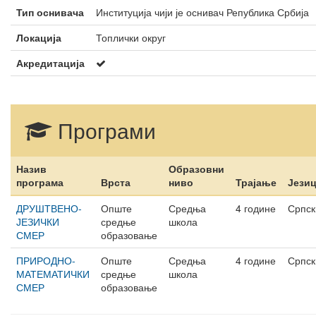
Тип оснивача
Институција чији је оснивач Република Србија
Локација
Топлички округ
Акредитација
Програми
Назив
Образовни
програма
Врста
ниво
Трајање
Јези
ДРУШТВЕНО-
Опште
Средња
4 године
Српск
ЈЕЗИЧКИ
средње
школа
СМЕР
образовање
ПРИРОДНО-
Опште
Средња
4 године
Српск
МАТЕМАТИЧКИ
средње
школа
СМЕР
образовање