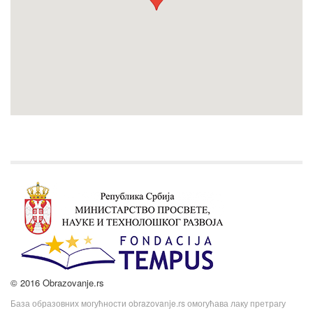
© 2016 Obrazovanje.rs
База образовних могућности obrazovanje.rs омогућава лаку претрагу