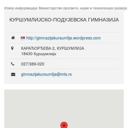
Извор информација: Министарство просвете, науке и технолошког развоја
КУРШУМЛИЈСКО-ПОДУЈЕВСКА ГИМНАЗИЈА
http://gimnazijakursumlija.wordpress.com
КАРАЂОРЂЕВА 2, КУРШУМЛИЈА
18430 Куршумлија
027/389-020
gimnazijakursumlija@mts.rs