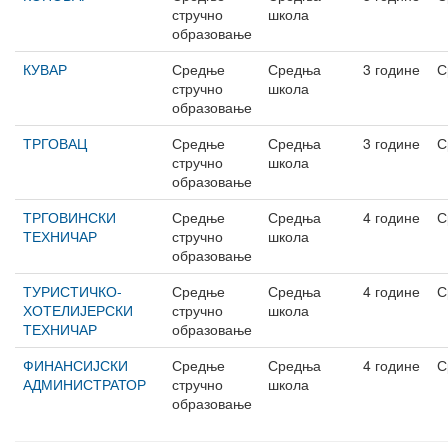
стручно
школа
образовање
КУВАР
Средње
Средња
3 године
С
стручно
школа
образовање
ТРГОВАЦ
Средње
Средња
3 године
С
стручно
школа
образовање
ТРГОВИНСКИ
Средње
Средња
4 године
С
ТЕХНИЧАР
стручно
школа
образовање
ТУРИСТИЧКО-
Средње
Средња
4 године
С
ХОТЕЛИЈЕРСКИ
стручно
школа
ТЕХНИЧАР
образовање
ФИНАНСИЈСКИ
Средње
Средња
4 године
С
АДМИНИСТРАТОР
стручно
школа
образовање