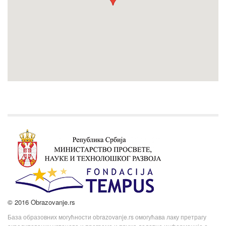
© 2016 Obrazovanje.rs
База образовних могућности obrazovanje.rs омогућава лаку претрагу