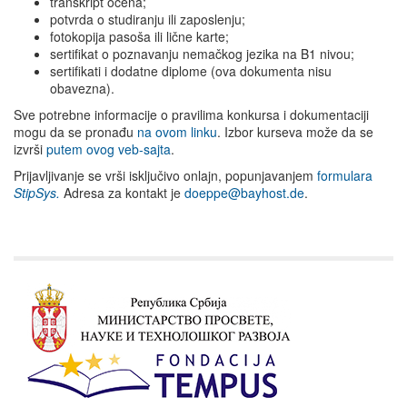
transkript ocena;
potvrda o studiranju ili zaposlenju;
fotokopija pasoša ili lične karte;
sertifikat o poznavanju nemačkog jezika na B1 nivou;
sertifikati i dodatne diplome (ova dokumenta nisu
obavezna).
Sve potrebne informacije o pravilima konkursa i dokumentaciji
mogu da se pronađu
na ovom linku
. Izbor kurseva može da se
izvrši
putem ovog veb-sajta
.
Prijavljivanje se vrši isključivo onlajn, popunjavanjem
formulara
StipSys
.
Adresa za kontakt je
doeppe@bayhost.de
.