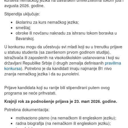
kurseva nemačkog jezika na bavarskim univerzitetima tokom jula i
avgusta 2026. godine.
Stipendija uključuje:
školarinu za kurs nemačkog jezika;
smeštaj;
obroke ili novčanu naknadu za ishranu tokom boravka u
Bavarskoj.
U konkursu mogu da učestvuju svi mladi koji su u trenutku prijave
u statusu studenta (sa završenom prvom godinom studija),
istraživača ili zaposlenih na visokoškolskim ustanovama i koji su
državljani Republike Srbije (i drugih zemalja definisanih
pravilima
konkursa
). Potrebno je da kandidati imaju najmanje B1 nivo
znanja nemačkog jezika i da su punoletni.
Prijave kandidata koji su ranije bili stipendirani putem ovog
programa se neće prihvatati.
Krajnji rok za podnošenje prijava je 23. mart 2026. godine.
Potrebna dokumentacija:
motivaciono pismo (na nemačkom ili engleskom jeziku);
radna biografija (na nemačkom ili engleskom jeziku);