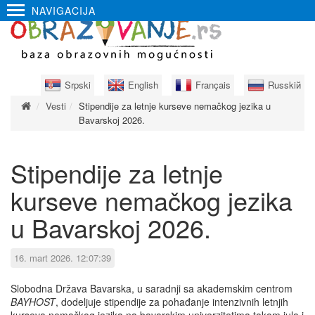
NAVIGACIJA
Srpski
English
Français
Russkiй
Vesti
Stipendije za letnje kurseve nemačkog jezika u
Bavarskoj 2026.
Stipendije za letnje
kurseve nemačkog jezika
u Bavarskoj 2026.
16. mart 2026. 12:07:39
Slobodna Država Bavarska, u saradnji sa akademskim centrom
BAYHOST
, dodeljuje stipendije za pohađanje intenzivnih letnjih