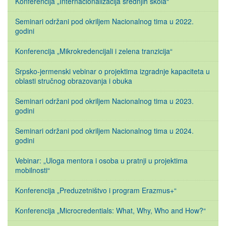
Konferencija „Internacionalizacija srednjih škola“
Seminari održani pod okriljem Nacionalnog tima u 2022.
godini
Konferencija „Mikrokredencijali i zelena tranzicija“
Srpsko-jermenski vebinar o projektima izgradnje kapaciteta u
oblasti stručnog obrazovanja i obuka
Seminari održani pod okriljem Nacionalnog tima u 2023.
godini
Seminari održani pod okriljem Nacionalnog tima u 2024.
godini
Vebinar: „Uloga mentora i osoba u pratnji u projektima
mobilnosti“
Konferencija „Preduzetništvo i program Erazmus+“
Konferencija „Microcredentials: What, Why, Who and How?“