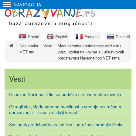
NAVIGACIJA
Srpski
English
Français
Russkiй
Nacionalni
Vesti
Međunarodne konferencije održane u
VET tim
2025. godini na kojima su učestvovali
predstavnici Nacionalnog VET tima
Vesti
Osnovan Nacionalni tim za podršku stručnom obrazovanju
Okrugli sto „Međunarodna mobilnost u srednjem stručnom
obrazovanju – iskustva i dalji koraci“
Sastanak predstavnika zajednica i udruženja srednjih škola