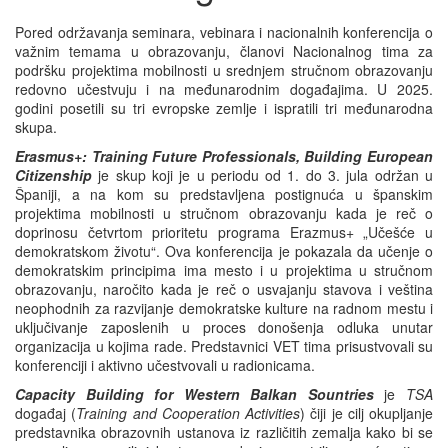
Pored održavanja seminara, vebinara i nacionalnih konferencija o
važnim temama u obrazovanju, članovi Nacionalnog tima za
podršku projektima mobilnosti u srednjem stručnom obrazovanju
redovno učestvuju i na međunarodnim događajima. U 2025.
godini posetili su tri evropske zemlje i ispratili tri međunarodna
skupa.
Erasmus+: Training Future Professionals, Building European
Citizenship
je skup koji je u periodu od 1. do 3. jula održan u
Španiji, a na kom su predstavljena postignuća u španskim
projektima mobilnosti u stručnom obrazovanju kada je reč o
doprinosu četvrtom prioritetu programa Erazmus+ „Učešće u
demokratskom životu“. Ova konferencija je pokazala da učenje o
demokratskim principima ima mesto i u projektima u stručnom
obrazovanju, naročito kada je reč o usvajanju stavova i veština
neophodnih za razvijanje demokratske kulture na radnom mestu i
uključivanje zaposlenih u proces donošenja odluka unutar
organizacija u kojima rade. Predstavnici VET tima prisustvovali su
konferenciji i aktivno učestvovali u radionicama.
Capacity Building for Western Balkan Sountries
je
TSA
događaj (
Training and Cooperation Activities
) čiji je cilj okupljanje
predstavnika obrazovnih ustanova iz različitih zemalja kako bi se