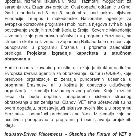
upoznali, razmenili iskustva u radu i razmotrili mogućnosti za
saradnju kroz Erazmus+ projekte. Ovaj događaj održan je u Crnoj
Gori u periodu od 3. do 5. septembra, pod pokroviteljstvom
Fondacije Tempus i makedonske Nacionalne agencije za
evropske obrazovne programe i mobilnost, a njegova svrha bila je
povezivanje srednjih stručnih škola iz Srbije i Severne Makedonije
– zemalja koje punopravno učestvuju u programu Erazmus+, sa
stručnim školama iz zemalja Zapadnog Balkana koje ne učestvuju
punopravno u programu Erazmus+ i priprema zajedničkih
predloga
Projekata izgradnje kapaciteta u stručnom
obrazovanju
.
Reč je o centralizovanim projektima, za koje je direktno nadležna
Evropska izvršna agencija za obrazovanje i kulturu (
EASEA
), koje
predvode organizacije iz zemalja punopravnih učesnica u
programu Erazmus+, ali u kojima je obavezno uključivanje
organizacija iz zemalja bez punopravnog učešća. Krajnji rezultat
treba da bude doprinos unapređenju sistema stručnog
obrazovanja u tim zemljama. Članovi VET tima učestvovali su na
ovom događaju, predstavljajući iskustva svojih škola u programu
Erazmus+ i pomažući predstavnicima škola iz zemalja koje ne
učestvuju punopravno u programu pri osmišljavanju projektnih
ideja.
Industry-Driven Placements – Shaping the Future of VET &