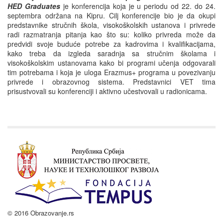
HED Graduates
je konferencija koja je u periodu od 22. do 24.
septembra održana na Kipru. Cilj konferencije bio je da okupi
predstavnike stručnih škola, visokoškolskih ustanova i privrede
radi razmatranja pitanja kao što su: koliko privreda može da
predvidi svoje buduće potrebe za kadrovima i kvalifikacijama,
kako treba da izgleda saradnja sa stručnim školama i
visokoškolskim ustanovama kako bi programi učenja odgovarali
tim potrebama i koja je uloga Erazmus+ programa u povezivanju
privrede i obrazovnog sistema. Predstavnici VET tima
prisustvovali su konferenciji i aktivno učestvovali u radionicama.
© 2016 Obrazovanje.rs