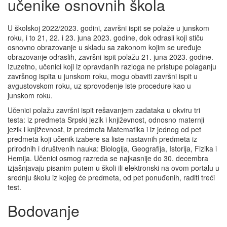
učenike osnovnih škola
U školskoj 2022/2023. godini, završni ispit se polaže u junskom
roku, i to 21, 22. i 23. juna 2023. godine, dok odrasli koji stiču
osnovno obrazovanje u skladu sa zakonom kojim se uređuje
obrazovanje odraslih, završni ispit polažu 21. juna 2023. godine.
Izuzetno, učenici koji iz opravdanih razloga ne pristupe polaganju
završnog ispita u junskom roku, mogu obaviti završni ispit u
avgustovskom roku, uz sprovođenje iste procedure kao u
junskom roku.
Učenici polažu završni ispit rešavanjem zadataka u okviru tri
testa: iz predmeta Srpski jezik i književnost, odnosno maternji
jezik i književnost, iz predmeta Matematika i iz jednog od pet
predmeta koji učenik izabere sa liste nastavnih predmeta iz
prirodnih i društvenih nauka: Biologija, Geografija, Istorija, Fizika i
Hemija. Učenici osmog razreda se najkasnije do 30. decembra
izjašnjavaju pisanim putem u školi ili elektronski na ovom portalu u
srednju školu iz kojeg će predmeta, od pet ponuđenih, raditi treći
test.
Bodovanje