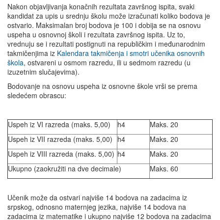
Nakon objavljivanja konačnih rezultata završnog ispita, svaki
kandidat za upis u srednju školu može izračunati koliko bodova je
ostvario. Maksimalan broj bodova je 100 i dobija se na osnovu
uspeha u osnovnoj školi i rezultata završnog ispita. Uz to,
vrednuju se i rezultati postignuti na republičkim i međunarodnim
takmičenjima iz
Kalendara takmičenja i smotri učenika osnovnih
škola
, ostvareni u osmom razredu, ili u sedmom razredu (u
izuzetnim slučajevima).
Bodovanje na osnovu uspeha iz osnovne škole vrši se prema
sledećem obrascu:
Uspeh iz VI razreda (maks. 5,00)
h4
Maks. 20
Uspeh iz VII razreda (maks. 5,00)
h4
Maks. 20
Uspeh iz VIII razreda (maks. 5,00)
h4
Maks. 20
Ukupno (zaokružiti na dve decimale)
Maks. 60
Učenik može da ostvari najviše 14 bodova na zadacima iz
srpskog, odnosno maternjeg jezika, najviše 14 bodova na
zadacima iz matematike i ukupno najviše 12 bodova na zadacima