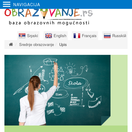
NAVIGACIJA
Srpski
English
Français
Russkiй
Srednje obrazovanje
Upis