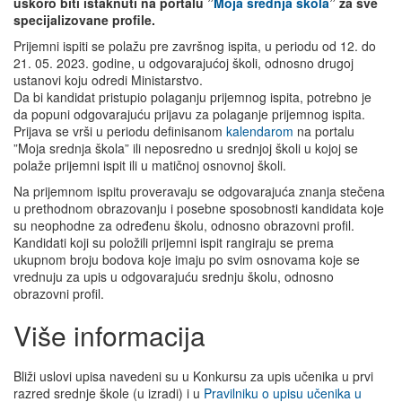
uskoro biti istaknuti
na portalu ”
Moja srednja škola
”
za sve
specijalizovane profile.
Prijemni ispiti se polažu pre završnog ispita, u periodu od 12. do
21. 05. 2023. godine, u odgovarajućoj školi, odnosno drugoj
ustanovi koju odredi Ministarstvo.
Da bi kandidat pristupio polaganju prijemnog ispita, potrebno je
da popuni odgovarajuću prijavu za polaganje prijemnog ispita.
Prijava se vrši u periodu definisanom
kalendarom
na portalu
”Moja srednja škola” ili neposredno u srednjoj školi u kojoj se
polaže prijemni ispit ili u matičnoj osnovnoj školi.
Na prijemnom ispitu proveravaju se odgovarajuća znanja stečena
u prethodnom obrazovanju i posebne sposobnosti kandidata koje
su neophodne za određenu školu, odnosno obrazovni profil.
Kandidati koji su položili prijemni ispit rangiraju se prema
ukupnom broju bodova koje imaju po svim osnovama koje se
vrednuju za upis u odgovarajuću srednju školu, odnosno
obrazovni profil.
Više informacija
Bliži uslovi upisa navedeni su u Konkursu za upis učenika u prvi
razred srednje škole (u izradi) i u
Pravilniku o upisu učenika u