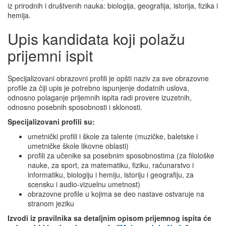
iz prirodnih i društvenih nauka: biologija, geografija, istorija, fizika i
hemija.
Upis kandidata koji polažu
prijemni ispit
Specijalizovani obrazovni profili je opšti naziv za sve obrazovne
profile za čiji upis je potrebno ispunjenje dodatnih uslova,
odnosno polaganje prijemnih ispita radi provere izuzetnih,
odnosno posebnih sposobnosti i sklonosti.
Specijalizovani profili su:
umetnički profili i škole za talente (muzičke, baletske i
umetničke škole likovne oblasti)
profili za učenike sa posebnim sposobnostima (za filološke
nauke, za sport, za matematiku, fiziku, računarstvo i
informatiku, biologiju i hemiju, istoriju i geografiju, za
scensku i audio-vizuelnu umetnost)
obrazovne profile u kojima se deo nastave ostvaruje na
stranom jeziku
Izvodi iz pravilnika sa detaljnim opisom prijemnog ispita će