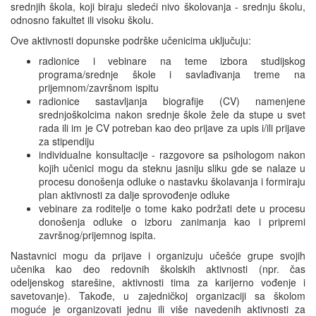
srednjih škola, koji biraju sledeći nivo školovanja - srednju školu,
odnosno fakultet ili visoku školu.
Ove aktivnosti dopunske podrške učenicima uključuju:
radionice i vebinare na teme izbora studijskog
programa/srednje škole i savlađivanja treme na
prijemnom/završnom ispitu
radionice sastavljanja biografije (CV) namenjene
srednjoškolcima nakon srednje škole žele da stupe u svet
rada ili im je CV potreban kao deo prijave za upis i/ili prijave
za stipendiju
individualne konsultacije - razgovore sa psihologom nakon
kojih učenici mogu da steknu jasniju sliku gde se nalaze u
procesu donošenja odluke o nastavku školavanja i formiraju
plan aktivnosti za dalje sprovođenje odluke
vebinare za roditelje o tome kako podržati dete u procesu
donošenja odluke o izboru zanimanja kao i pripremi
završnog/prijemnog ispita.
Nastavnici mogu da prijave i organizuju učešće grupe svojih
učenika kao deo redovnih školskih aktivnosti (npr. čas
odeljenskog starešine, aktivnosti tima za karijerno vođenje i
savetovanje). Takođe, u zajedničkoj organizaciji sa školom
moguće je organizovati jednu ili više navedenih aktivnosti za