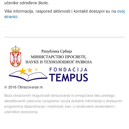
učenike određene škole.
Više informacija, raspored aktivnosti i kontakti dostupni su na
ovoj
stranici
.
© 2016 Obrazovanje.rs
Baza obrazovnih mogućnosti obrazovanje.rs omogućava laku pretragu
akreditovanih ustanova i programa i pruža dodatne informacije o dostupnim
programima stipendiranja i mobilnosti, kao i o studenskim studentskim i
učeničkim domovima.