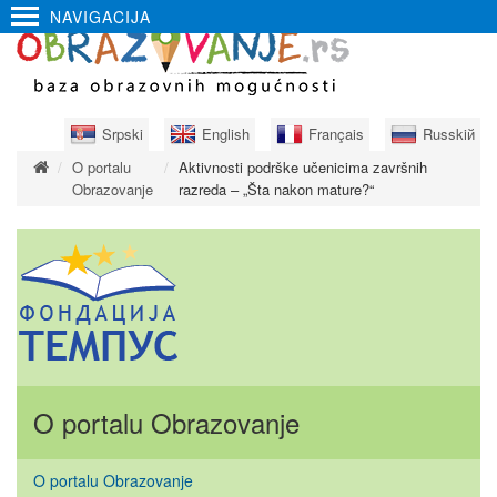
NAVIGACIJA
Srpski
English
Français
Russkiй
O portalu
Aktivnosti podrške učenicima završnih
Obrazovanje
razreda – „Šta nakon mature?“
O portalu Obrazovanje
O portalu Obrazovanje