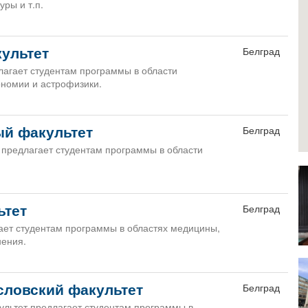
ры и т.п.
ультет
Белград
лагает студентам программы в области
ономии и астрофизики.
й факультет
Белград
предлагает студентам программы в области
ьтет
Белград
ает студентам программы в областях медицины,
нения.
словский факультет
Белград
ультет предлагает студентам программы в