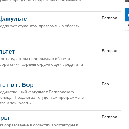
факульте
Белград
едлагает студентам программы в области
льтет
Белград
гает студентам программы в области
нформатики, охраны окружающей среды и т.п.
ет в г. Бор
Бор
- единственный факультет Белградского
толицы. Предлагает студентам программы в
тва и технологии.
уры
Белград
ет образование в областях архитектуры и