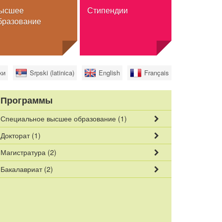
ысшее
Стипендии
бразование
Стипендии
ки
Srpski (latinica)
English
Français
Обмен
Полное высшее образование
Программы
а
Для граждан Сербии
Специальное высшее образование
(1)
ПРОЦЕНА Б
МАШИНСКО
ИНДУСТРИЯ 
ИНФОРМАЦИ
льного
МАШИНСТВ
Докторат
(1)
МАШИНСКО
МАШИНСКО
Магистратура
(2)
Бакалавриат
(2)
нное высшее
 высшее