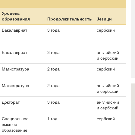
Уровень
образования
Продолжительность
Језици
Бакалавриат
3 года
сербский
Бакалавриат
3 года
английский
и сербский
Магистратура
2 года
сербский
Магистратура
2 года
английский
и сербский
Докторат
3 года
английский
и сербский
Специальное
1 год
сербский
высшее
образование