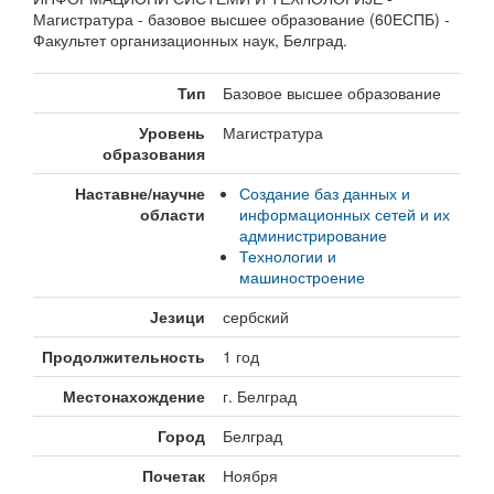
Магистратура - базовое высшее образование (60ЕСПБ) -
Факультет организационных наук, Белград.
Тип
Базовое высшее образование
Уровень
Магистратура
образования
Наставне/научне
Создание баз данных и
области
информационных сетей и их
администрирование
Технологии и
машиностроение
Језици
сербский
Продолжительность
1 год
Местонахождение
г. Белград
Город
Белград
Почетак
Ноября