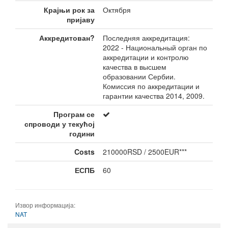
Крајњи рок за
Октября
пријаву
Аккредитован?
Последняя аккредитация:
2022 - Национальный орган по
аккредитации и контролю
качества в высшем
образовании Сербии.
Комиссия по аккредитации и
гарантии качества 2014, 2009.
Програм се
спроводи у текућој
години
Costs
210000RSD / 2500EUR***
ЕСПБ
60
Извор информација:
NAT