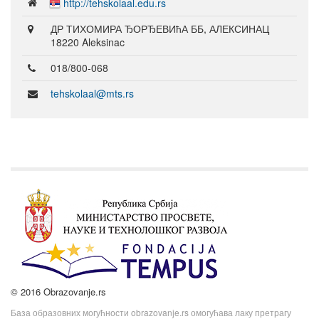
http://tehskolaal.edu.rs
ДР ТИХОМИРА ЂОРЂЕВИћА ББ, АЛЕКСИНАЦ
18220 Aleksinac
018/800-068
tehskolaal@mts.rs
© 2016 Obrazovanje.rs
База образовних могућности obrazovanje.rs омогућава лаку претрагу