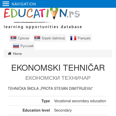
NAVIGATION
Српски
Srpski (latinica)
Français
Русский
Home
EKONOMSKI TEHNIČAR
ЕКОНОМСКИ ТЕХНИЧАР
TEHNIČKA ŠKOLA „PROTA STEVAN DIMITRIJEVIć”
Type
Vocational secondary education
Education level
Secondary