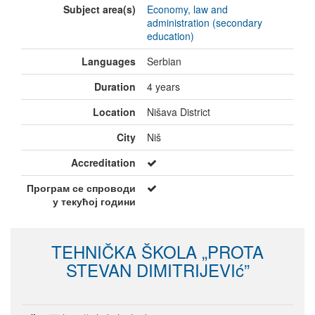
Subject area(s)
Economy, law and
administration (secondary
education)
Languages
Serbian
Duration
4 years
Location
Nišava District
City
Niš
Accreditation
Програм се спроводи
у текућој години
TEHNIČKA ŠKOLA „PROTA
STEVAN DIMITRIJEVIć”