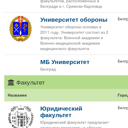
факультетов, расположенных в
Белграде и г. Сремски-Карловци.
Университет обороны
Белг
Университет обороны основан в
2011 году. Университет состоит из 2
факультета: Военной академии и
Военно-медицинской академии
медицинского факультета
МБ Университет
Белг
Белград
Факультет
Название
Горо
Юридический
Белг
факультет
Юридический факультет предлагает
студентам программы в области