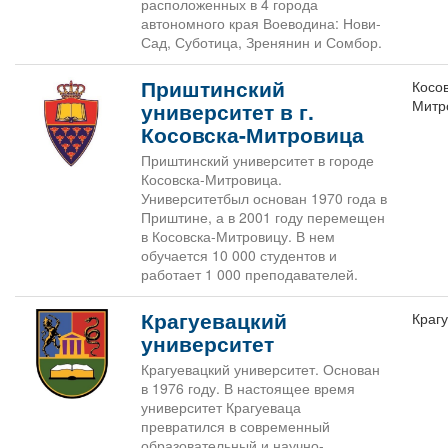
расположенных в 4 города
автономного края Воеводина: Нови-
Сад, Суботица, Зренянин и Сомбор.
Приштинский
Косо
Митр
университет в г.
Косовска-Митровица
Приштинский университет в городе
Косовска-Митровица.
Университетбыл основан 1970 года в
Приштине, а в 2001 году перемещен
в Косовска-Митровицу. В нем
обучается 10 000 студентов и
работает 1 000 преподавателей.
Крагуевацкий
Краг
университет
Крагуевацкий университет. Основан
в 1976 году. В настоящее время
университет Крагуеваца
превратился в современный
образовательный и научно-