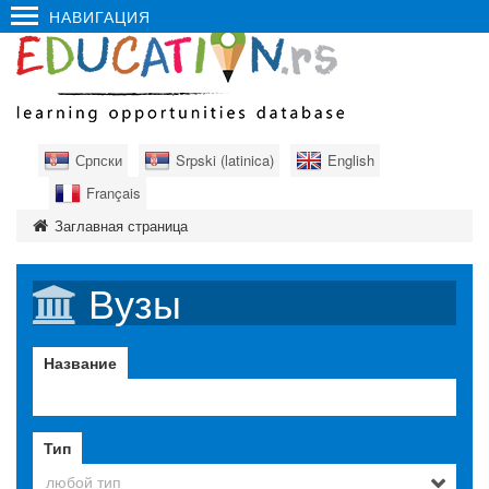
НАВИГАЦИЯ
Српски
Srpski (latinica)
English
Français
Заглавная страница
Вузы
Название
Тип
любой тип