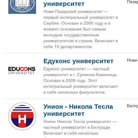
Паза
университет
Нови-Пазарский университет —
первый интегральный университет в
Сербии. Основан в 2006 году и в
момент основания был самым
молодым государственным
университетом в стране. Включает в
себя 10 департаментов.
Едуконс университет
Нови
Едуконс университет — частный
университет в г. Сремска-Каменица.
Основан в 2008 году. Этот
интегральный университет включает
в себя несколько факультетов.
Унион - Никола Тесла
Белг
университет
Унион Никола Тесла университет —
частный университет в Белграде.
Включает в себя несколько