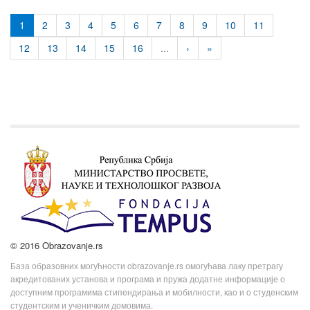
1
2
3
4
5
6
7
8
9
10
11
12
13
14
15
16
...
›
»
© 2016 Obrazovanje.rs
База образовних могућности obrazovanje.rs омогућава лаку претрагу
акредитованих установа и програма и пружа додатне информације о
доступним програмима стипендирања и мобилности, као и о студенским
студентским и ученичким домовима.