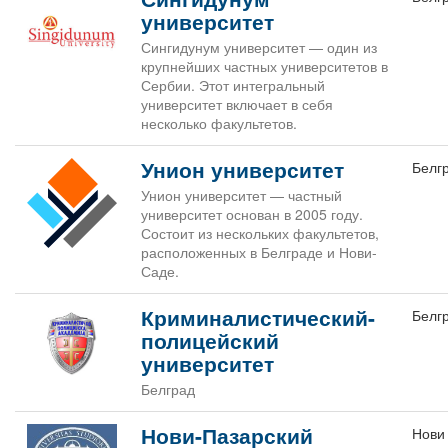
университет
Сингидунум университет — один из
крупнейших частных университетов в
Сербии. Этот интегральный
университет включает в себя
несколько факультетов.
Унион университет
Белг
Унион университет — частный
университет основан в 2005 году.
Состоит из нескольких факультетов,
расположенных в Белграде и Нови-
Саде.
Криминалистический-
Белг
полицейский
университет
Белград
Нови-Пазарский
Нови