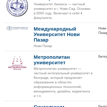
Университет бизнеса — частный
университет в г. Нови-Сад. Основан
в 2000 году. Включает в себя 4
факультета.
Международный
Нови
Паза
Университет Нови
Пазар
Нови Пазар
Метрополитан
Белг
университет
Метрополитан университет —
частный интегральный университет в
Белграде, который предлагает
образование в областях
информационных технологий,
менаджмента, дизайна, маркетинга
и т.п.
Сингидунум
Белг