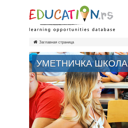
Дошк
Заглавная страница
Нача
Сред
УМЕТНИЧКА ШКОЛА
Тип
Высш
Тип
Тип
зав
Обра