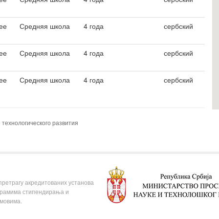
ее
Средняя школа
4 года
сербский
ее
Средняя школа
4 года
сербский
ее
Средняя школа
4 года
сербский
 технологического развития
 претрагу акредитованих установа
ограмима стипендирања и
омовима.