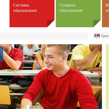
Система
Среднее
В
образования
образование
о
ольное образование
Школы
Вузы
Српс
льное образование
Программы
Университеты
Факультеты
нее образование
Гимназия
Высшая школ
Специальнaя школа
ы школ
Академии
Общежитие
ее образование
профессиона
образования
ы высшего образования
ы высших учебных
Программы
едений
Бакалавриат
зование для взрослых
Магистратура
Докторат
Интегрирова
образование
Специальное