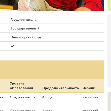
образование
Общежитие
Средняя школа
Государственный
Златиборский округ
Уровень
образования
Продолжительность
Језици
ее
Средняя школа
4 года
сербский
ее
Средняя школа
4 года
сербский