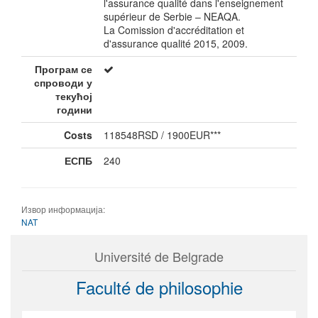
l'assurance qualité dans l'enseignement
supérieur de Serbie – NEAQA.
La Comission d'accréditation et
d'assurance qualité 2015, 2009.
Програм се
спроводи у
текућој
години
Costs
118548RSD / 1900EUR***
ЕСПБ
240
Извор информација:
NAT
Université de Belgrade
Faculté de philosophie