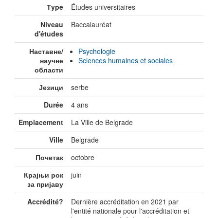
Тype
Études universitaires
Niveau
Baccalauréat
d'études
Наставне/
Psychologie
научне
Sciences humaines et sociales
области
Језици
serbe
Durée
4 ans
Emplacement
La Ville de Belgrade
Ville
Belgrade
Почетак
octobre
Крајњи рок
juin
за пријаву
Accrédité?
Dernière accréditation en 2021 par
l'entité nationale pour l'accréditation et