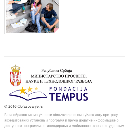
© 2016 Obrazovanje.rs
База образовних могућности obrazovanje.rs омогућава лаку претрагу
акредитованих установа и програма и пружа додатне информације о
доступним програмима стипендирања и мобилности, као и о студенским