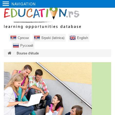
NAVIGATION
Српски
Srpski (latinica)
English
Русский
Bourse d'étude