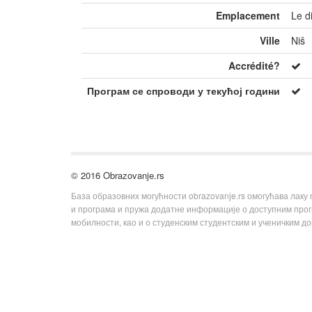
Emplacement
Le d
Ville
Niš
Accrédité?
Програм се спроводи у текућој години
© 2016 Obrazovanje.rs
База образовних могућности obrazovanje.rs омогућава лаку
и програма и пружа додатне информације о доступним пр
мобилности, као и о студенским студентским и ученичким д