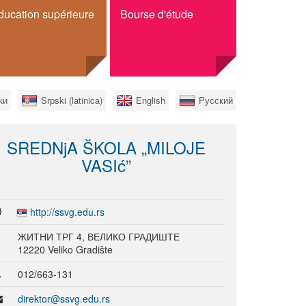
ducation supérieure
Bourse d'étude
Bourse
ки
Srpski (latinica)
English
Русский
Echange
Études complètes
SREDNjA ŠKOLA „MILOJE
ionnelles
Pour les citoyens serbes
 études
VASIć”
es
http://ssvg.edu.rs
ЖИТНИ ТРГ 4, ВЕЛИКО ГРАДИШТЕ
12220 Veliko Gradište
ées
012/663-131
isées
ersitaire
direktor@ssvg.edu.rs