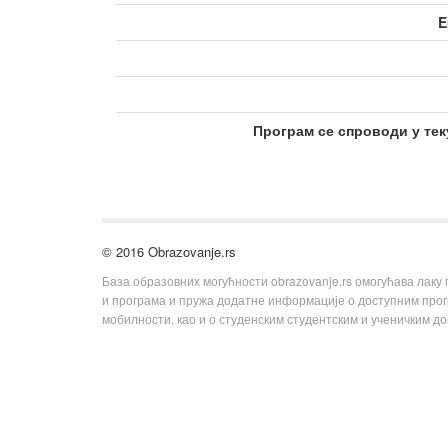
E
Програм се спроводи у тек
© 2016 Obrazovanje.rs
База образовних могућности obrazovanje.rs омогућава лаку
и програма и пружа додатне информације о доступним пр
мобилности, као и о студенским студентским и ученичким д