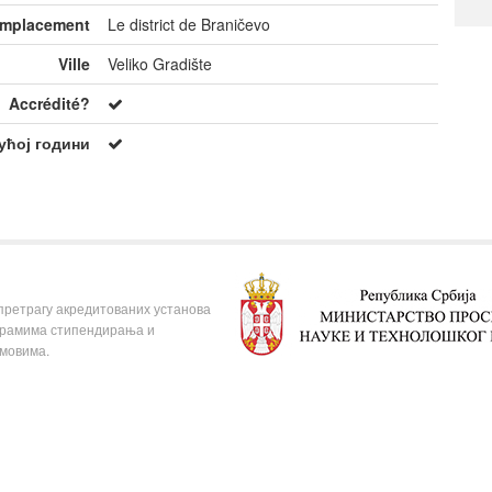
mplacement
Le district de Braničevo
Ville
Veliko Gradište
Accrédité?
ућој години
 претрагу акредитованих установа
ограмима стипендирања и
омовима.