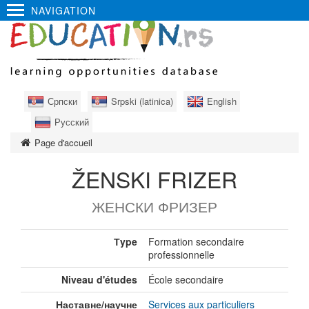
NAVIGATION
Српски
Srpski (latinica)
English
Русский
Page d'accueil
ŽENSKI FRIZER
ЖЕНСКИ ФРИЗЕР
Тype
Formation secondaire
professionnelle
Niveau d'études
École secondaire
Наставне/научне
Services aux particuliers