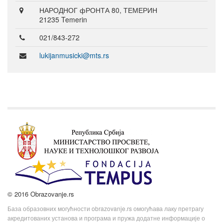
НАРОДНОГ фРОНТА 80, ТЕМЕРИН
21235 Temerin
021/843-272
lukijanmusicki@mts.rs
© 2016 Obrazovanje.rs
База образовних могућности obrazovanje.rs омогућава лаку претрагу
акредитованих установа и програма и пружа додатне информације о