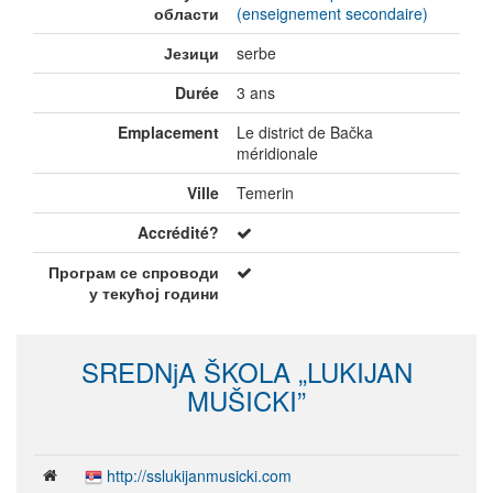
области
(enseignement secondaire)
Језици
serbe
Durée
3 ans
Emplacement
Le district de Bačka
méridionale
Ville
Temerin
Accrédité?
Програм се спроводи
у текућој години
SREDNjA ŠKOLA „LUKIJAN
MUŠICKI”
http://sslukijanmusicki.com