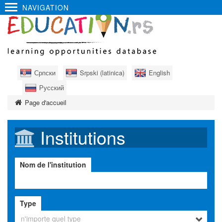
NAVIGATION
Српски
Srpski (latinica)
English
Русский
Page d'accueil
Institutions
Nom de l'institution
Type
n'importe quel type