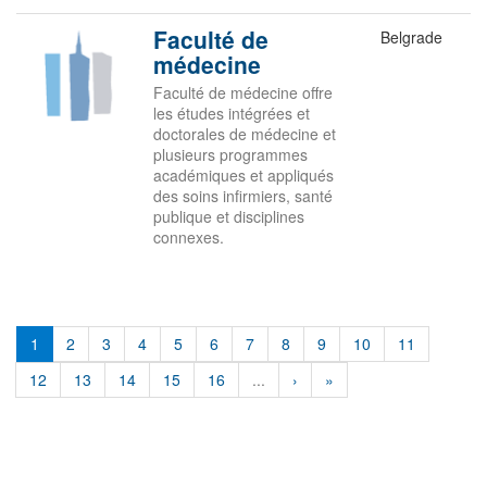
Faculté de
Belgrade
médecine
Faculté de médecine offre
les études intégrées et
doctorales de médecine et
plusieurs programmes
académiques et appliqués
des soins infirmiers, santé
publique et disciplines
connexes.
1
2
3
4
5
6
7
8
9
10
11
12
13
14
15
16
...
›
»