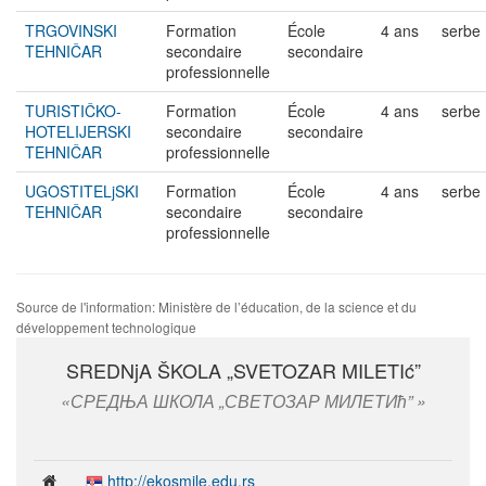
TRGOVINSKI
Formation
École
4 ans
serbe
TEHNIČAR
secondaire
secondaire
professionnelle
TURISTIČKO-
Formation
École
4 ans
serbe
HOTELIJERSKI
secondaire
secondaire
TEHNIČAR
professionnelle
UGOSTITELjSKI
Formation
École
4 ans
serbe
TEHNIČAR
secondaire
secondaire
professionnelle
Source de l'information: Ministère de l’éducation, de la science et du
développement technologique
SREDNjA ŠKOLA „SVETOZAR MILETIć”
СРЕДЊА ШКОЛА „СВЕТОЗАР МИЛЕТИћ”
http://ekosmile.edu.rs