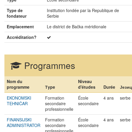
Type de
Institution fondée par la Republique de
fondateur
Serbie
Emplacement
Le district de Bačka méridionale
Accréditation?
Programmes
Nom du
Niveau
programme
Тype
d'études
Durée
Јези
EKONOMSKI
Formation
École
4 ans
serbe
TEHNIČAR
secondaire
secondaire
professionnelle
FINANSIJSKI
Formation
École
4 ans
serbe
ADMINISTRATOR
secondaire
secondaire
professionnelle