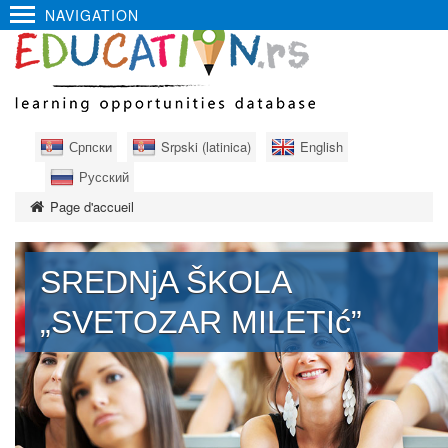
NAVIGATION
Српски
Srpski (latinica)
English
Русский
Page d'accueil
SREDNjA ŠKOLA
„SVETOZAR MILETIć”