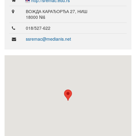
http://sremac.edu.rs
ВОЖДА КАРАЂОРЂА 27, НИШ
18000 Niš
018/527-622
ssremac@medianis.net