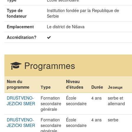
Type de
Institution fondée par la Republique de
fondateur
Serbie
Emplacement
Le district de Nišava
Accréditation?
Programmes
Nom du
Niveau
programme
Тype
d'études
Durée
Језици
DRUŠTVENO-
Formation
École
4 ans
serbe et
JEZIČKI SMER
secondaire
secondaire
allemand
générale
DRUŠTVENO-
Formation
École
4 ans
serbe
JEZIČKI SMER
secondaire
secondaire
générale