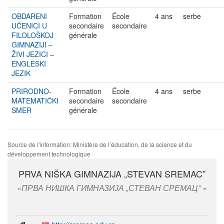
OBDARENI
Formation
École
4 ans
serbe
UČENICI U
secondaire
secondaire
FILOLOŠKOJ
générale
GIMNAZIJI –
ŽIVI JEZICI –
ENGLESKI
JEZIK
PRIRODNO-
Formation
École
4 ans
serbe
MATEMATIČKI
secondaire
secondaire
SMER
générale
Source de l'information: Ministère de l’éducation, de la science et du
développement technologique
PRVA NIŠKA GIMNAZIJA „STEVAN SREMAC”
ПРВА НИШКА ГИМНАЗИЈА „СТЕВАН СРЕМАЦ”