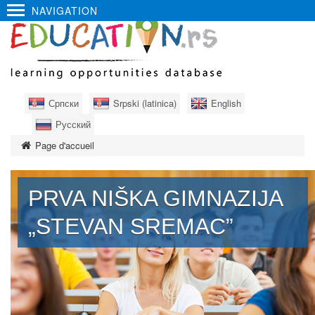
NAVIGATION
Српски
Srpski (latinica)
English
Русский
Page d'accueil
PRVA NIŠKA GIMNAZIJA
„STEVAN SREMAC”