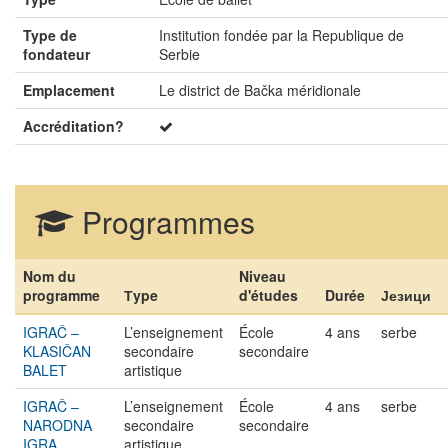
Type de
Institution fondée par la Republique de
fondateur
Serbie
Emplacement
Le district de Bačka méridionale
Accréditation?
Programmes
Nom du
Niveau
programme
Тype
d'études
Durée
Језици
IGRAČ –
L’enseignement
École
4 ans
serbe
KLASIČAN
secondaire
secondaire
BALET
artistique
IGRAČ –
L’enseignement
École
4 ans
serbe
NARODNA
secondaire
secondaire
IGRA
artistique