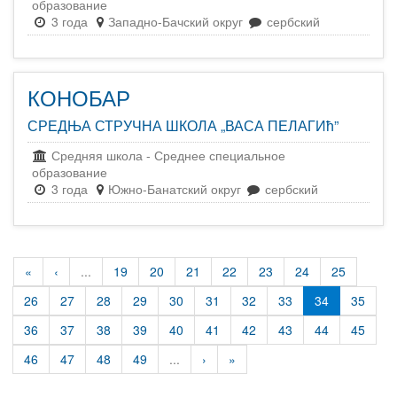
образование
3 года
Западно-Бачский округ
сербский
КОНОБАР
СРЕДЊА СТРУЧНА ШКОЛА „ВАСА ПЕЛАГИћ”
Средняя школа
-
Среднее специальное
образование
3 года
Южно-Банатский округ
сербский
«
‹
...
19
20
21
22
23
24
25
26
27
28
29
30
31
32
33
34
35
36
37
38
39
40
41
42
43
44
45
46
47
48
49
...
›
»