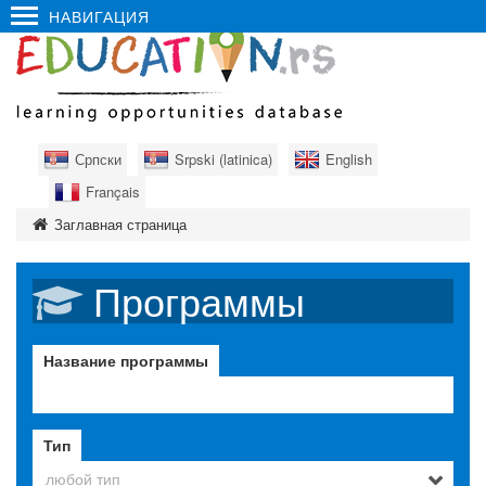
НАВИГАЦИЯ
Српски
Srpski (latinica)
English
Français
Заглавная страница
Программы
Название программы
Тип
любой тип