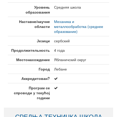
Уровень
Средняя школа
образования
Наставне/научне
Механика и
области
металлообработка (среднее
образование)
Језици
сербский
Продолжительность
4 года
Местонахождение
Ябланичский округ
Город
Лебане
Аккредитован?
Програм се
спроводи у текућој
години
СРЕДЊА ТЕХНИЧКА ШКОЛА