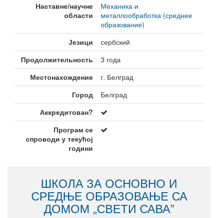
Наставне/научне
Механика и
области
металлообработка (среднее
образование)
Језици
сербский
Продолжительность
3 года
Местонахождение
г. Белград
Город
Белград
Аккредитован?
Програм се
спроводи у текућој
години
ШКОЛА ЗА ОСНОВНО И
СРЕДЊЕ ОБРАЗОВАЊЕ СА
ДОМОМ „СВЕТИ САВА”