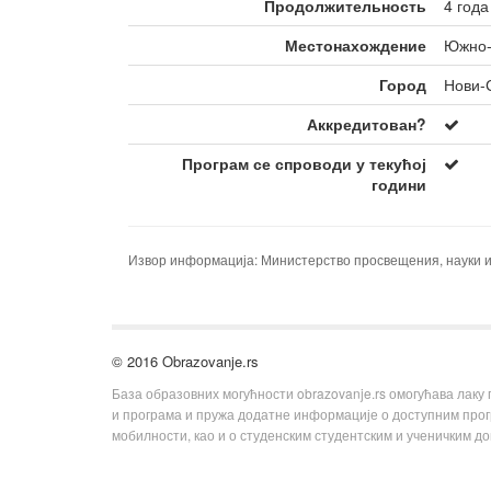
Продолжительность
4 года
Местонахождение
Южно-
Город
Нови-
Аккредитован?
Програм се спроводи у текућој
години
Извор информација: Министерство просвещения, науки и
© 2016 Obrazovanje.rs
База образовних могућности obrazovanje.rs омогућава лаку
и програма и пружа додатне информације о доступним пр
мобилности, као и о студенским студентским и ученичким д