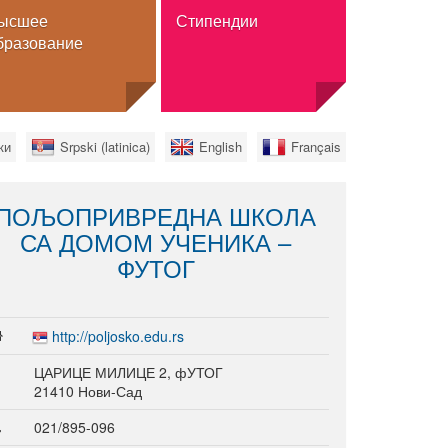
ысшее
Стипендии
бразование
Стипендии
ки
Srpski (latinica)
English
Français
Обмен
Полное высшее образование
ПОЉОПРИВРЕДНА ШКОЛА
а
Для граждан Сербии
СА ДОМОМ УЧЕНИКА –
льного
ФУТОГ
http://poljosko.edu.rs
ЦАРИЦЕ МИЛИЦЕ 2, фУТОГ
21410 Нови-Сад
нное высшее
021/895-096
 высшее