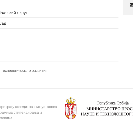
образование
Общежитие
Бачский округ
Сад
 технологического развития
 претрагу акредитованих установа
ограмима стипендирања и
омовима.