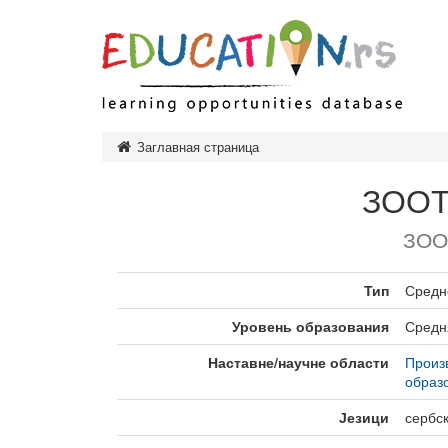
Дошк
Заглавная страница
Нача
ЗОО
Сред
Тип
ЗОО
Высш
Тип
Тип
Средн
Тип
зав
Уровень образования
Средн
Обра
Наставне/научне области
Произ
образ
Језици
сербс